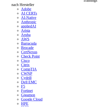
Trainings
nach Hersteller
Adobe
AI CERTs
AI-Native
Anthropic
appliedAI
Arista
Aruba
AWS
Barracuda
Brocade
CertNexus
Check Point
Cisco
Citrix
CompTIA
CWNP
Cydrill
Dell EMC
F5
Fortinet
Gigamon
Google Cloud
HPE