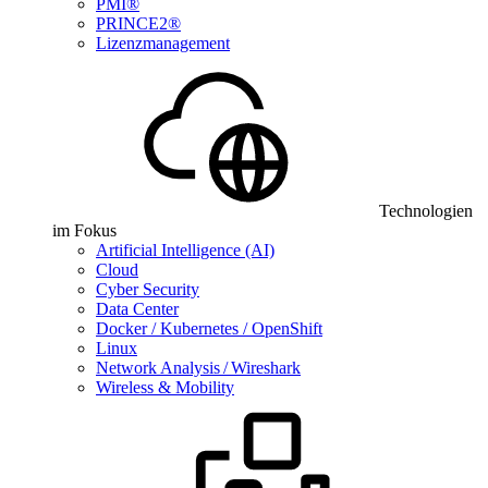
PMI®
PRINCE2®
Lizenzmanagement
Technologien
im Fokus
Artificial Intelligence (AI)
Cloud
Cyber Security
Data Center
Docker / Kubernetes / OpenShift
Linux
Network Analysis / Wireshark
Wireless & Mobility