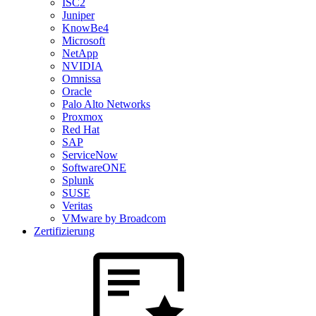
ISC2
Juniper
KnowBe4
Microsoft
NetApp
NVIDIA
Omnissa
Oracle
Palo Alto Networks
Proxmox
Red Hat
SAP
ServiceNow
SoftwareONE
Splunk
SUSE
Veritas
VMware by Broadcom
Zertifizierung