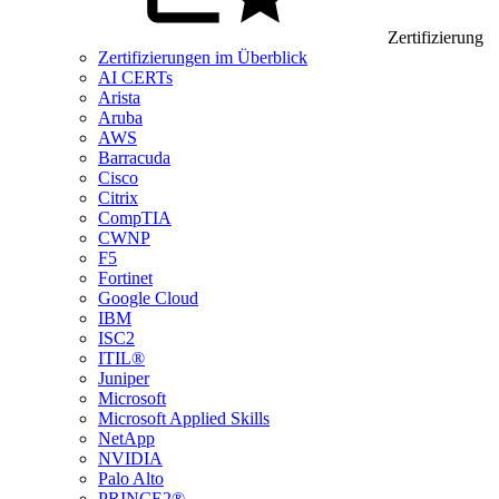
Zertifizierung
Zertifizierungen im Überblick
AI CERTs
Arista
Aruba
AWS
Barracuda
Cisco
Citrix
CompTIA
CWNP
F5
Fortinet
Google Cloud
IBM
ISC2
ITIL®
Juniper
Microsoft
Microsoft Applied Skills
NetApp
NVIDIA
Palo Alto
PRINCE2®