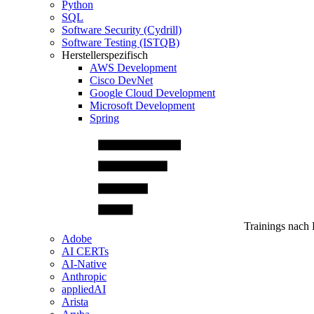
Python
SQL
Software Security (Cydrill)
Software Testing (ISTQB)
Herstellerspezifisch
AWS Development
Cisco DevNet
Google Cloud Development
Microsoft Development
Spring
Trainings nach 
Adobe
AI CERTs
AI-Native
Anthropic
appliedAI
Arista