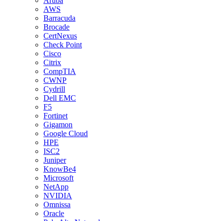
Aruba
AWS
Barracuda
Brocade
CertNexus
Check Point
Cisco
Citrix
CompTIA
CWNP
Cydrill
Dell EMC
F5
Fortinet
Gigamon
Google Cloud
HPE
ISC2
Juniper
KnowBe4
Microsoft
NetApp
NVIDIA
Omnissa
Oracle