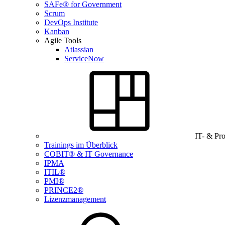
SAFe® for Government
Scrum
DevOps Institute
Kanban
Agile Tools
Atlassian
ServiceNow
IT- & Pr
Trainings im Überblick
COBIT® & IT Governance
IPMA
ITIL®
PMI®
PRINCE2®
Lizenzmanagement