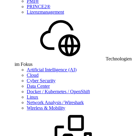
PMI®
PRINCE2®
Lizenzmanagement
Technologien
im Fokus
Artificial Intelligence (AI)
Cloud
Cyber Security
Data Center
Docker / Kubernetes / OpenShift
Linux
Network Analysis / Wireshark
Wireless & Mobility