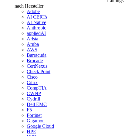
Trainings
nach Hersteller
Adobe
AI CERTs
AI-Native
Anthropic
appliedAI
Arista
Aruba
AWS
Barracuda
Brocade
CertNexus
Check Point
Cisco
Citrix
CompTIA
CWNP
Cydrill
Dell EMC
F5
Fortinet
Gigamon
Google Cloud
HPE