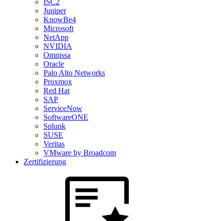
ISC2
Juniper
KnowBe4
Microsoft
NetApp
NVIDIA
Omnissa
Oracle
Palo Alto Networks
Proxmox
Red Hat
SAP
ServiceNow
SoftwareONE
Splunk
SUSE
Veritas
VMware by Broadcom
Zertifizierung