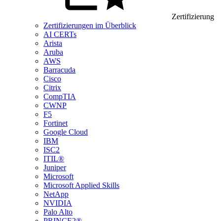
Zertifizierung
Zertifizierungen im Überblick
AI CERTs
Arista
Aruba
AWS
Barracuda
Cisco
Citrix
CompTIA
CWNP
F5
Fortinet
Google Cloud
IBM
ISC2
ITIL®
Juniper
Microsoft
Microsoft Applied Skills
NetApp
NVIDIA
Palo Alto
PRINCE2®