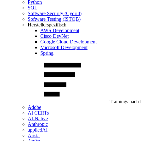
Python
SQL
Software Security (Cydrill)
Software Testing (ISTQB)
Herstellerspezifisch
AWS Development
Cisco DevNet
Google Cloud Development
Microsoft Development
Spring
Trainings nach 
Adobe
AI CERTs
AI-Native
Anthropic
appliedAI
Arista