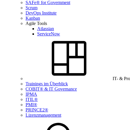
SAFe® for Government
Scrum
DevOps Institute
Kanban
Agile Tools
Atlassian
ServiceNow
IT- & Pr
Trainings im Überblick
COBIT® & IT Governance
IPMA
ITIL®
PMI®
PRINCE2®
Lizenzmanagement