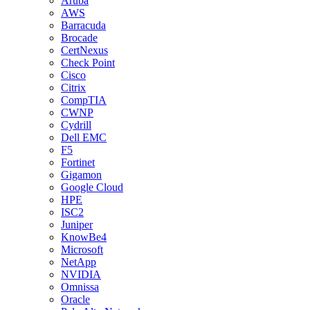
Aruba
AWS
Barracuda
Brocade
CertNexus
Check Point
Cisco
Citrix
CompTIA
CWNP
Cydrill
Dell EMC
F5
Fortinet
Gigamon
Google Cloud
HPE
ISC2
Juniper
KnowBe4
Microsoft
NetApp
NVIDIA
Omnissa
Oracle