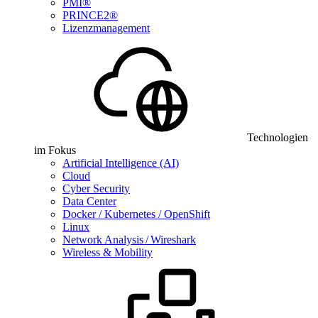
PMI®
PRINCE2®
Lizenzmanagement
Technologien
im Fokus
Artificial Intelligence (AI)
Cloud
Cyber Security
Data Center
Docker / Kubernetes / OpenShift
Linux
Network Analysis / Wireshark
Wireless & Mobility