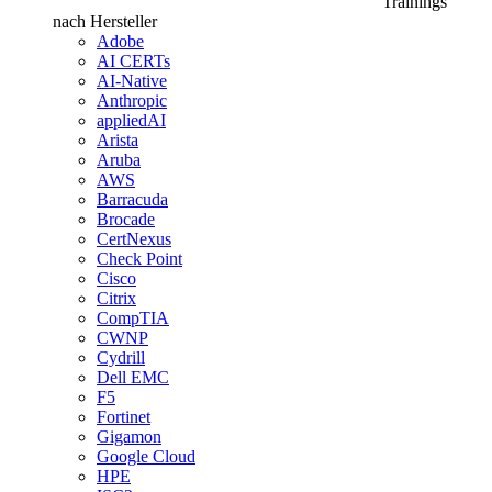
Trainings
nach Hersteller
Adobe
AI CERTs
AI-Native
Anthropic
appliedAI
Arista
Aruba
AWS
Barracuda
Brocade
CertNexus
Check Point
Cisco
Citrix
CompTIA
CWNP
Cydrill
Dell EMC
F5
Fortinet
Gigamon
Google Cloud
HPE