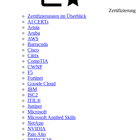
Zertifizierung
Zertifizierungen im Überblick
AI CERTs
Arista
Aruba
AWS
Barracuda
Cisco
Citrix
CompTIA
CWNP
F5
Fortinet
Google Cloud
IBM
ISC2
ITIL®
Juniper
Microsoft
Microsoft Applied Skills
NetApp
NVIDIA
Palo Alto
PRINCE2®