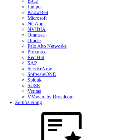
ISC2
Juniper
KnowBe4
Microsoft
NetApp
NVIDIA
Omnissa
Oracle
Palo Alto Networks
Proxmox
Red Hat
SAP
ServiceNow
SoftwareONE
Splunk
SUSE
Veritas
VMware by Broadcom
Zertifizierung