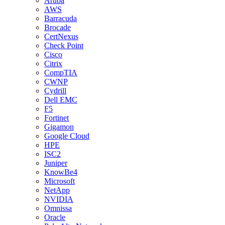
Aruba
AWS
Barracuda
Brocade
CertNexus
Check Point
Cisco
Citrix
CompTIA
CWNP
Cydrill
Dell EMC
F5
Fortinet
Gigamon
Google Cloud
HPE
ISC2
Juniper
KnowBe4
Microsoft
NetApp
NVIDIA
Omnissa
Oracle