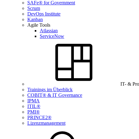
SAFe® for Government
Scrum
DevOps Institute
Kanban
Agile Tools
Atlassian
ServiceNow
IT- & Pr
Trainings im Überblick
COBIT® & IT Governance
IPMA
ITIL®
PMI®
PRINCE2®
Lizenzmanagement