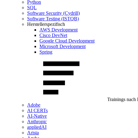
Python
SQL
Software Security (Cydrill)
Software Testing (ISTQB)
Herstellerspezifisch
AWS Development
Cisco DevNet
Google Cloud Development
Microsoft Development
Spring
Trainings nach 
Adobe
AI CERTs
AI-Native
Anthropic
appliedAI
Arista