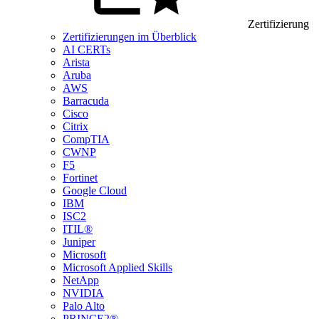
Zertifizierung
Zertifizierungen im Überblick
AI CERTs
Arista
Aruba
AWS
Barracuda
Cisco
Citrix
CompTIA
CWNP
F5
Fortinet
Google Cloud
IBM
ISC2
ITIL®
Juniper
Microsoft
Microsoft Applied Skills
NetApp
NVIDIA
Palo Alto
PRINCE2®