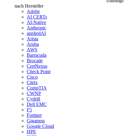
Trainings
nach Hersteller
Adobe
AI CERTs
AI-Native
Anthropic
appliedAI
Arista
Aruba
AWS
Barracuda
Brocade
CertNexus
Check Point
Cisco
Citrix
CompTIA
CWNP
Cydrill
Dell EMC
F5
Fortinet
Gigamon
Google Cloud
HPE