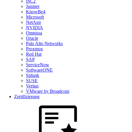
ISC2
Juniper
KnowBe4
Microsoft
NetApp
NVIDIA
Omnissa
Oracle
Palo Alto Networks
Proxmox
Red Hat
SAP
ServiceNow
SoftwareONE
Splunk
SUSE
Veritas
VMware by Broadcom
Zertifizierung