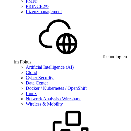
PMI®
PRINCE2®
Lizenzmanagement
Technologien
im Fokus
Artificial Intelligence (AI)
Cloud
Cyber Security
Data Center
Docker / Kubernetes / OpenShift
Linux
Network Analysis / Wireshark
Wireless & Mobility