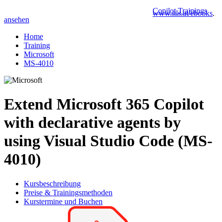
Copilot Trainings
www.itls.at/ebooks
.
ansehen
Home
Training
Microsoft
MS-4010
Extend Microsoft 365 Copilot
with declarative agents by
using Visual Studio Code (MS-
4010)
Kursbeschreibung
Preise & Trainingsmethoden
Kurstermine und Buchen