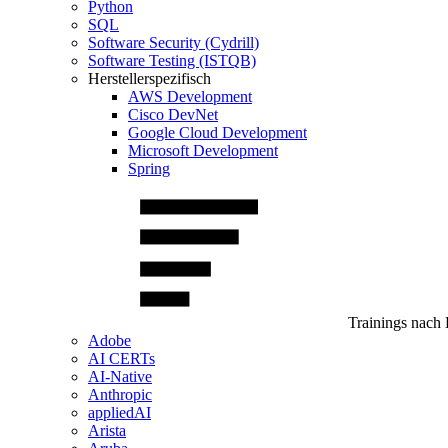
Python
SQL
Software Security (Cydrill)
Software Testing (ISTQB)
Herstellerspezifisch
AWS Development
Cisco DevNet
Google Cloud Development
Microsoft Development
Spring
Trainings nach 
Adobe
AI CERTs
AI-Native
Anthropic
appliedAI
Arista