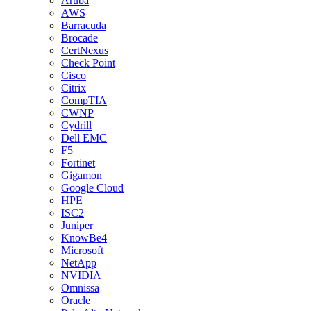
Aruba
AWS
Barracuda
Brocade
CertNexus
Check Point
Cisco
Citrix
CompTIA
CWNP
Cydrill
Dell EMC
F5
Fortinet
Gigamon
Google Cloud
HPE
ISC2
Juniper
KnowBe4
Microsoft
NetApp
NVIDIA
Omnissa
Oracle