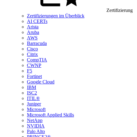
Zertifizierung
Zertifizierungen im Überblick
AI CERTs
Arista
Aruba
AWS
Barracuda
Cisco
Citrix
CompTIA
CWNP
F5
Fortinet
Google Cloud
IBM
ISC2
ITIL®
Juniper
Microsoft
Microsoft Applied Skills
NetApp
NVIDIA
Palo Alto
PRINCE2®