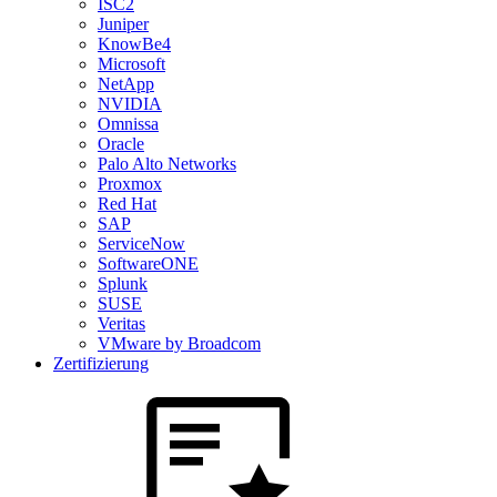
ISC2
Juniper
KnowBe4
Microsoft
NetApp
NVIDIA
Omnissa
Oracle
Palo Alto Networks
Proxmox
Red Hat
SAP
ServiceNow
SoftwareONE
Splunk
SUSE
Veritas
VMware by Broadcom
Zertifizierung