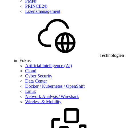
PMI®
PRINCE2®
Lizenzmanagement
Technologien
im Fokus
Artificial Intelligence (AI)
Cloud
Cyber Security
Data Center
Docker / Kubernetes / OpenShift
Linux
Network Analysis / Wireshark
Wireless & Mobility