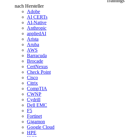
Trainings
nach Hersteller
Adobe
AI CERTs
AI-Native
Anthropic
appliedAI
Arista
Aruba
AWS
Barracuda
Brocade
CertNexus
Check Point
Cisco
Citrix
CompTIA
CWNP
Cydrill
Dell EMC
F5
Fortinet
Gigamon
Google Cloud
HPE