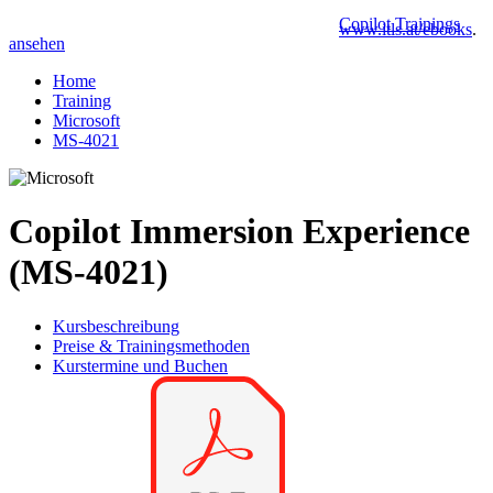
Copilot Trainings
www.itls.at/ebooks
.
ansehen
Home
Training
Microsoft
MS-4021
Copilot Immersion Experience
(MS-4021)
Kursbeschreibung
Preise & Trainingsmethoden
Kurstermine und Buchen