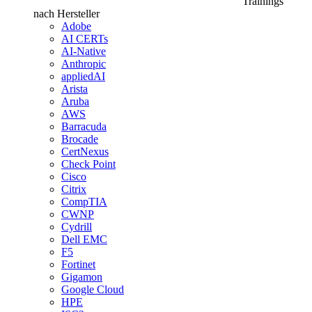
Trainings
nach Hersteller
Adobe
AI CERTs
AI-Native
Anthropic
appliedAI
Arista
Aruba
AWS
Barracuda
Brocade
CertNexus
Check Point
Cisco
Citrix
CompTIA
CWNP
Cydrill
Dell EMC
F5
Fortinet
Gigamon
Google Cloud
HPE