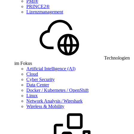
PMI®
PRINCE2®
Lizenzmanagement
Technologien
im Fokus
Artificial Intelligence (AI)
Cloud
Cyber Security
Data Center
Docker / Kubernetes / OpenShift
Linux
Network Analysis / Wireshark
Wireless & Mobility