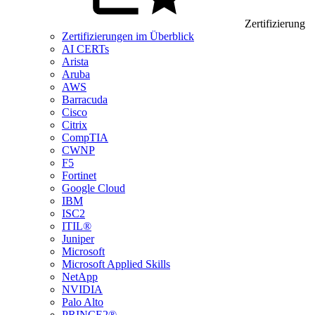
Zertifizierung
Zertifizierungen im Überblick
AI CERTs
Arista
Aruba
AWS
Barracuda
Cisco
Citrix
CompTIA
CWNP
F5
Fortinet
Google Cloud
IBM
ISC2
ITIL®
Juniper
Microsoft
Microsoft Applied Skills
NetApp
NVIDIA
Palo Alto
PRINCE2®