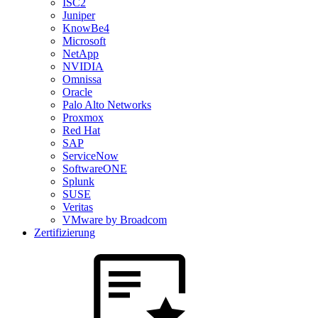
ISC2
Juniper
KnowBe4
Microsoft
NetApp
NVIDIA
Omnissa
Oracle
Palo Alto Networks
Proxmox
Red Hat
SAP
ServiceNow
SoftwareONE
Splunk
SUSE
Veritas
VMware by Broadcom
Zertifizierung