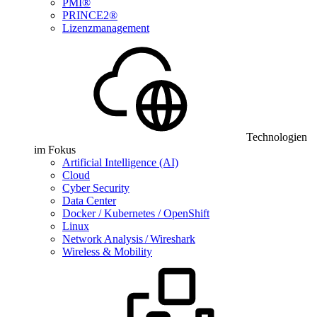
PMI®
PRINCE2®
Lizenzmanagement
Technologien
im Fokus
Artificial Intelligence (AI)
Cloud
Cyber Security
Data Center
Docker / Kubernetes / OpenShift
Linux
Network Analysis / Wireshark
Wireless & Mobility