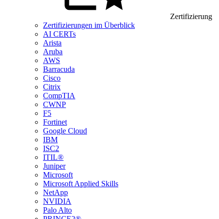
Zertifizierung
Zertifizierungen im Überblick
AI CERTs
Arista
Aruba
AWS
Barracuda
Cisco
Citrix
CompTIA
CWNP
F5
Fortinet
Google Cloud
IBM
ISC2
ITIL®
Juniper
Microsoft
Microsoft Applied Skills
NetApp
NVIDIA
Palo Alto
PRINCE2®