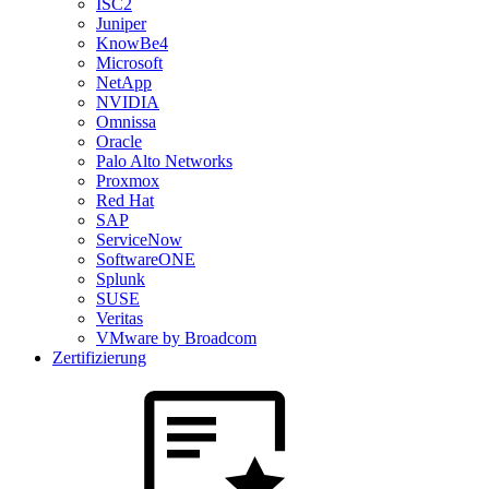
ISC2
Juniper
KnowBe4
Microsoft
NetApp
NVIDIA
Omnissa
Oracle
Palo Alto Networks
Proxmox
Red Hat
SAP
ServiceNow
SoftwareONE
Splunk
SUSE
Veritas
VMware by Broadcom
Zertifizierung