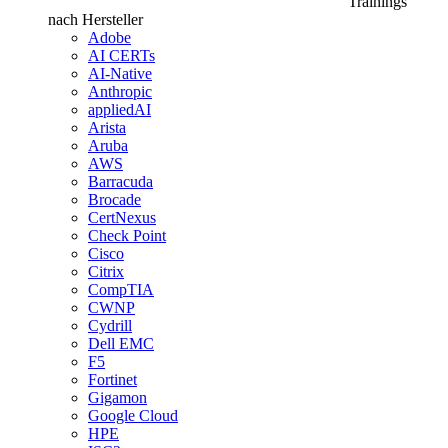
Trainings
nach Hersteller
Adobe
AI CERTs
AI-Native
Anthropic
appliedAI
Arista
Aruba
AWS
Barracuda
Brocade
CertNexus
Check Point
Cisco
Citrix
CompTIA
CWNP
Cydrill
Dell EMC
F5
Fortinet
Gigamon
Google Cloud
HPE