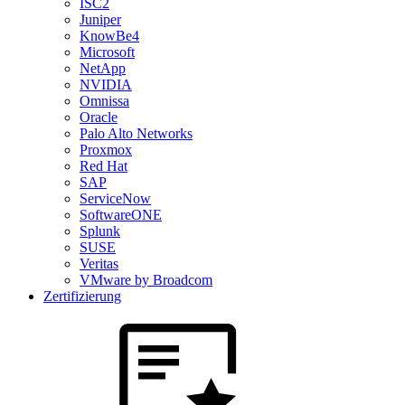
ISC2
Juniper
KnowBe4
Microsoft
NetApp
NVIDIA
Omnissa
Oracle
Palo Alto Networks
Proxmox
Red Hat
SAP
ServiceNow
SoftwareONE
Splunk
SUSE
Veritas
VMware by Broadcom
Zertifizierung