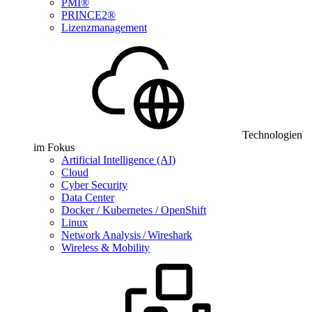
PMI®
PRINCE2®
Lizenzmanagement
Technologien
im Fokus
Artificial Intelligence (AI)
Cloud
Cyber Security
Data Center
Docker / Kubernetes / OpenShift
Linux
Network Analysis / Wireshark
Wireless & Mobility