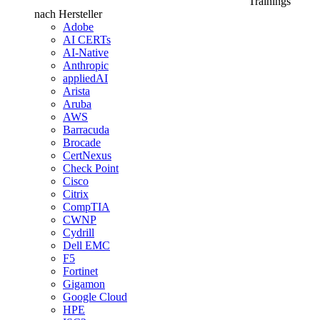
Trainings
nach Hersteller
Adobe
AI CERTs
AI-Native
Anthropic
appliedAI
Arista
Aruba
AWS
Barracuda
Brocade
CertNexus
Check Point
Cisco
Citrix
CompTIA
CWNP
Cydrill
Dell EMC
F5
Fortinet
Gigamon
Google Cloud
HPE