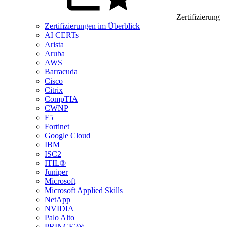
Zertifizierung
Zertifizierungen im Überblick
AI CERTs
Arista
Aruba
AWS
Barracuda
Cisco
Citrix
CompTIA
CWNP
F5
Fortinet
Google Cloud
IBM
ISC2
ITIL®
Juniper
Microsoft
Microsoft Applied Skills
NetApp
NVIDIA
Palo Alto
PRINCE2®