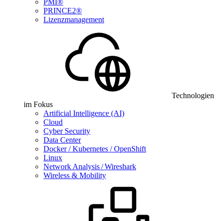
PMI®
PRINCE2®
Lizenzmanagement
Technologien
im Fokus
Artificial Intelligence (AI)
Cloud
Cyber Security
Data Center
Docker / Kubernetes / OpenShift
Linux
Network Analysis / Wireshark
Wireless & Mobility