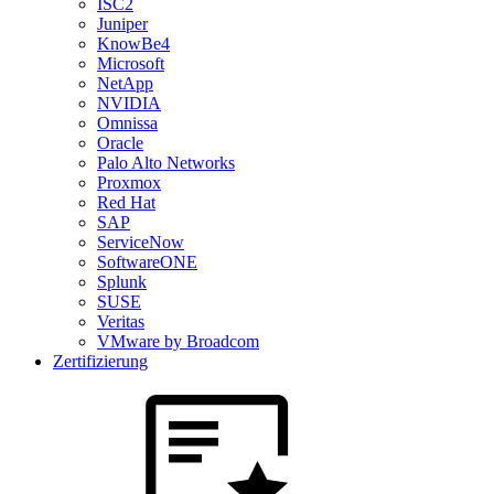
ISC2
Juniper
KnowBe4
Microsoft
NetApp
NVIDIA
Omnissa
Oracle
Palo Alto Networks
Proxmox
Red Hat
SAP
ServiceNow
SoftwareONE
Splunk
SUSE
Veritas
VMware by Broadcom
Zertifizierung