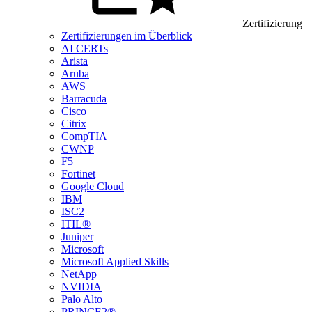
Zertifizierung
Zertifizierungen im Überblick
AI CERTs
Arista
Aruba
AWS
Barracuda
Cisco
Citrix
CompTIA
CWNP
F5
Fortinet
Google Cloud
IBM
ISC2
ITIL®
Juniper
Microsoft
Microsoft Applied Skills
NetApp
NVIDIA
Palo Alto
PRINCE2®