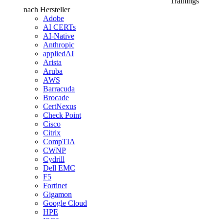
Trainings
nach Hersteller
Adobe
AI CERTs
AI-Native
Anthropic
appliedAI
Arista
Aruba
AWS
Barracuda
Brocade
CertNexus
Check Point
Cisco
Citrix
CompTIA
CWNP
Cydrill
Dell EMC
F5
Fortinet
Gigamon
Google Cloud
HPE