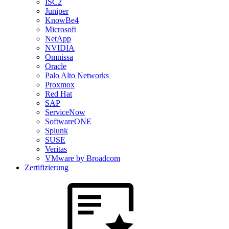
ISC2
Juniper
KnowBe4
Microsoft
NetApp
NVIDIA
Omnissa
Oracle
Palo Alto Networks
Proxmox
Red Hat
SAP
ServiceNow
SoftwareONE
Splunk
SUSE
Veritas
VMware by Broadcom
Zertifizierung