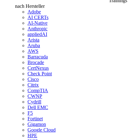
Trainings
nach Hersteller
Adobe
AI CERTs
AI-Native
Anthropic
appliedAI
Arista
Aruba
AWS
Barracuda
Brocade
CertNexus
Check Point
Cisco
Citrix
CompTIA
CWNP
Cydrill
Dell EMC
F5
Fortinet
Gigamon
Google Cloud
HPE