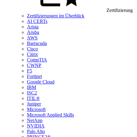
Zertifizierung
Zertifizierungen im Überblick
AI CERTs
Arista
Aruba
AWS
Barracuda
Cisco
Citrix
CompTIA
CWNP
F5
Fortinet
Google Cloud
IBM
ISC2
ITIL®
Juniper
Microsoft
Microsoft Applied Skills
NetApp
NVIDIA
Palo Alto
PRINCE2®