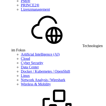
PMI®
PRINCE2®
Lizenzmanagement
Technologien
im Fokus
Artificial Intelligence (AI)
Cloud
Cyber Security
Data Center
Docker / Kubernetes / OpenShift
Linux
Network Analysis / Wireshark
Wireless & Mobility