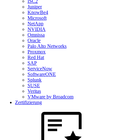
ISC2
Juniper
KnowBe4
Microsoft
NetApp
NVIDIA
Omnissa
Oracle
Palo Alto Networks
Proxmox
Red Hat
SAP
ServiceNow
SoftwareONE
Splunk
SUSE
Veritas
VMware by Broadcom
Zertifizierung