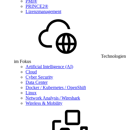
PMI®
PRINCE2®
Lizenzmanagement
Technologien
im Fokus
Artificial Intelligence (AI)
Cloud
Cyber Security
Data Center
Docker / Kubernetes / OpenShift
Linux
Network Analysis / Wireshark
Wireless & Mobility