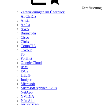
Zertifizierung
Zertifizierungen im Überblick
AI CERTs
Arista
Aruba
AWS
Barracuda
Cisco
Citrix
CompTIA
CWNP
F5
Fortinet
Google Cloud
IBM
ISC2
ITIL®
Juniper
Microsoft
Microsoft Applied Skills
NetApp
NVIDIA
Palo Alto
PRINCE2®