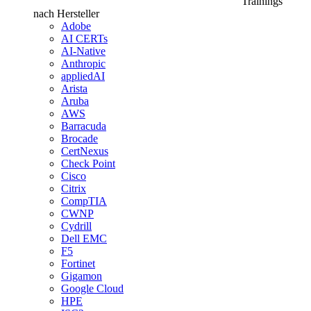
Trainings
nach Hersteller
Adobe
AI CERTs
AI-Native
Anthropic
appliedAI
Arista
Aruba
AWS
Barracuda
Brocade
CertNexus
Check Point
Cisco
Citrix
CompTIA
CWNP
Cydrill
Dell EMC
F5
Fortinet
Gigamon
Google Cloud
HPE