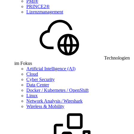
PMI®
PRINCE2®
Lizenzmanagement
Technologien
im Fokus
Artificial Intelligence (AI)
Cloud
Cyber Security
Data Center
Docker / Kubernetes / OpenShift
Linux
Network Analysis / Wireshark
Wireless & Mobility