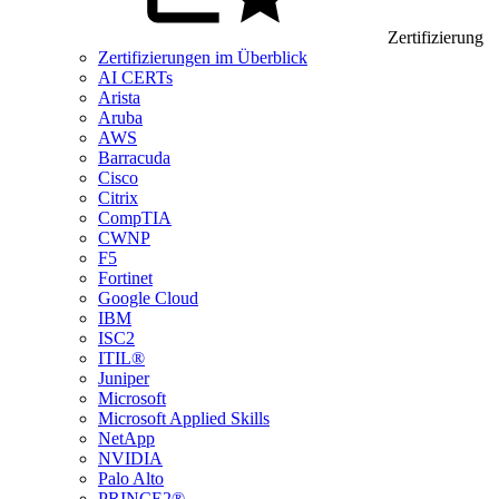
Zertifizierung
Zertifizierungen im Überblick
AI CERTs
Arista
Aruba
AWS
Barracuda
Cisco
Citrix
CompTIA
CWNP
F5
Fortinet
Google Cloud
IBM
ISC2
ITIL®
Juniper
Microsoft
Microsoft Applied Skills
NetApp
NVIDIA
Palo Alto
PRINCE2®