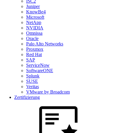
ISC2
Juniper
KnowBe4
Microsoft
NetApp
NVIDIA
Omnissa
Oracle
Palo Alto Networks
Proxmox
Red Hat
SAP
ServiceNow
SoftwareONE
Splunk
SUSE
Veritas
VMware by Broadcom
Zertifizierung