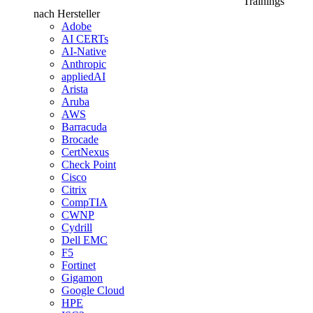
Trainings
nach Hersteller
Adobe
AI CERTs
AI-Native
Anthropic
appliedAI
Arista
Aruba
AWS
Barracuda
Brocade
CertNexus
Check Point
Cisco
Citrix
CompTIA
CWNP
Cydrill
Dell EMC
F5
Fortinet
Gigamon
Google Cloud
HPE