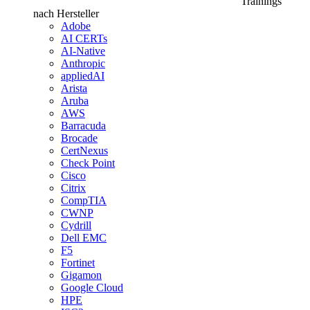
Trainings
nach Hersteller
Adobe
AI CERTs
AI-Native
Anthropic
appliedAI
Arista
Aruba
AWS
Barracuda
Brocade
CertNexus
Check Point
Cisco
Citrix
CompTIA
CWNP
Cydrill
Dell EMC
F5
Fortinet
Gigamon
Google Cloud
HPE