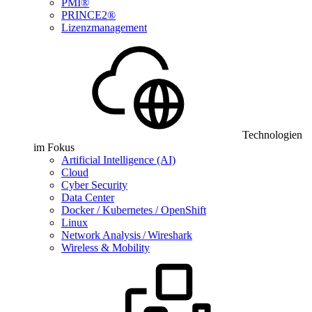
PMI®
PRINCE2®
Lizenzmanagement
Technologien
im Fokus
Artificial Intelligence (AI)
Cloud
Cyber Security
Data Center
Docker / Kubernetes / OpenShift
Linux
Network Analysis / Wireshark
Wireless & Mobility