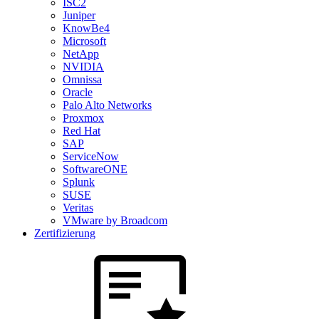
ISC2
Juniper
KnowBe4
Microsoft
NetApp
NVIDIA
Omnissa
Oracle
Palo Alto Networks
Proxmox
Red Hat
SAP
ServiceNow
SoftwareONE
Splunk
SUSE
Veritas
VMware by Broadcom
Zertifizierung