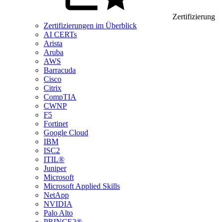
Zertifizierung
Zertifizierungen im Überblick
AI CERTs
Arista
Aruba
AWS
Barracuda
Cisco
Citrix
CompTIA
CWNP
F5
Fortinet
Google Cloud
IBM
ISC2
ITIL®
Juniper
Microsoft
Microsoft Applied Skills
NetApp
NVIDIA
Palo Alto
PRINCE2®