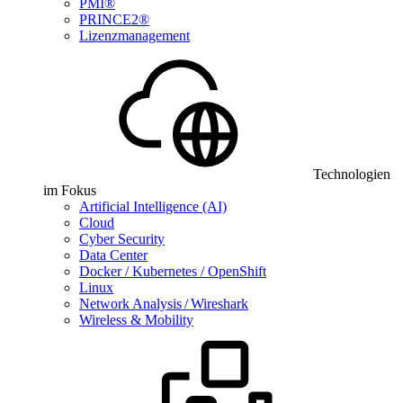
PMI®
PRINCE2®
Lizenzmanagement
Technologien
im Fokus
Artificial Intelligence (AI)
Cloud
Cyber Security
Data Center
Docker / Kubernetes / OpenShift
Linux
Network Analysis / Wireshark
Wireless & Mobility