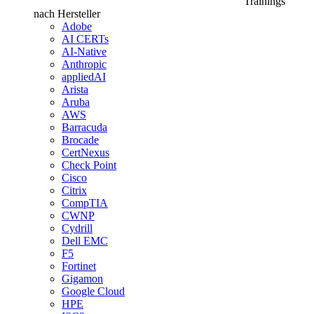
Trainings
nach Hersteller
Adobe
AI CERTs
AI-Native
Anthropic
appliedAI
Arista
Aruba
AWS
Barracuda
Brocade
CertNexus
Check Point
Cisco
Citrix
CompTIA
CWNP
Cydrill
Dell EMC
F5
Fortinet
Gigamon
Google Cloud
HPE