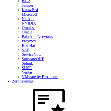
ISC2
Juniper
KnowBe4
Microsoft
NetApp
NVIDIA
Omnissa
Oracle
Palo Alto Networks
Proxmox
Red Hat
SAP
ServiceNow
SoftwareONE
Splunk
SUSE
Veritas
VMware by Broadcom
Zertifizierung