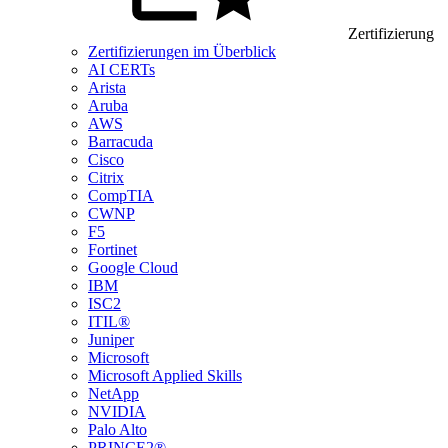
Zertifizierung
Zertifizierungen im Überblick
AI CERTs
Arista
Aruba
AWS
Barracuda
Cisco
Citrix
CompTIA
CWNP
F5
Fortinet
Google Cloud
IBM
ISC2
ITIL®
Juniper
Microsoft
Microsoft Applied Skills
NetApp
NVIDIA
Palo Alto
PRINCE2®