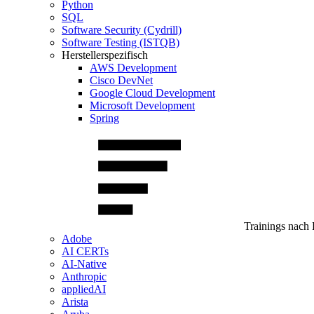
Python
SQL
Software Security (Cydrill)
Software Testing (ISTQB)
Herstellerspezifisch
AWS Development
Cisco DevNet
Google Cloud Development
Microsoft Development
Spring
Trainings nach 
Adobe
AI CERTs
AI-Native
Anthropic
appliedAI
Arista