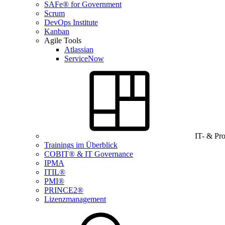
SAFe® for Government
Scrum
DevOps Institute
Kanban
Agile Tools
Atlassian
ServiceNow
IT- & Pr
Trainings im Überblick
COBIT® & IT Governance
IPMA
ITIL®
PMI®
PRINCE2®
Lizenzmanagement