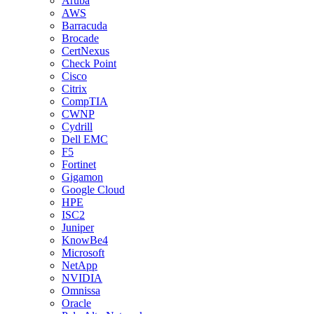
Aruba
AWS
Barracuda
Brocade
CertNexus
Check Point
Cisco
Citrix
CompTIA
CWNP
Cydrill
Dell EMC
F5
Fortinet
Gigamon
Google Cloud
HPE
ISC2
Juniper
KnowBe4
Microsoft
NetApp
NVIDIA
Omnissa
Oracle