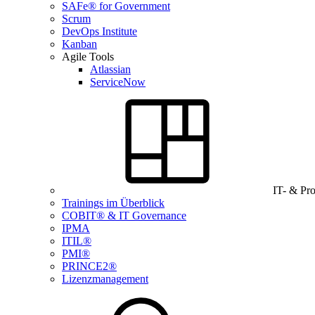
SAFe® for Government
Scrum
DevOps Institute
Kanban
Agile Tools
Atlassian
ServiceNow
IT- & Pr
Trainings im Überblick
COBIT® & IT Governance
IPMA
ITIL®
PMI®
PRINCE2®
Lizenzmanagement