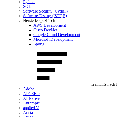
Python
SQL
Software Security (Cydrill)
Software Testing (ISTQB)
Herstellerspezifisch
AWS Development
Cisco DevNet
Google Cloud Development
Microsoft Development
Spring
Trainings nach 
Adobe
AI CERTs
AI-Native
Anthropic
appliedAI
Arista