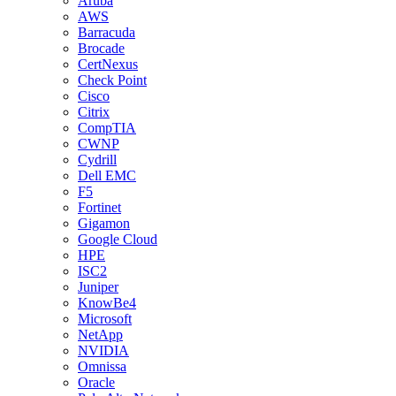
Aruba
AWS
Barracuda
Brocade
CertNexus
Check Point
Cisco
Citrix
CompTIA
CWNP
Cydrill
Dell EMC
F5
Fortinet
Gigamon
Google Cloud
HPE
ISC2
Juniper
KnowBe4
Microsoft
NetApp
NVIDIA
Omnissa
Oracle