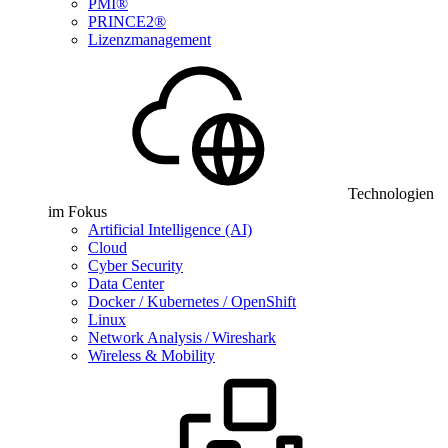
PMI®
PRINCE2®
Lizenzmanagement
Technologien
im Fokus
Artificial Intelligence (AI)
Cloud
Cyber Security
Data Center
Docker / Kubernetes / OpenShift
Linux
Network Analysis / Wireshark
Wireless & Mobility