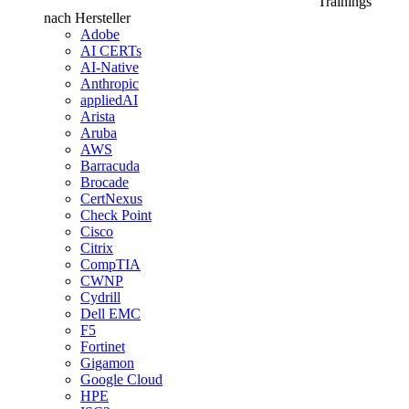
Trainings
nach Hersteller
Adobe
AI CERTs
AI-Native
Anthropic
appliedAI
Arista
Aruba
AWS
Barracuda
Brocade
CertNexus
Check Point
Cisco
Citrix
CompTIA
CWNP
Cydrill
Dell EMC
F5
Fortinet
Gigamon
Google Cloud
HPE