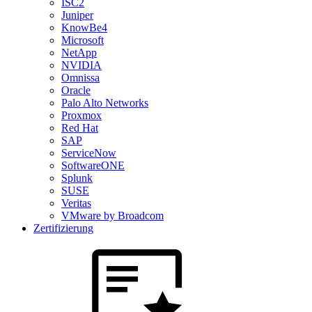
ISC2
Juniper
KnowBe4
Microsoft
NetApp
NVIDIA
Omnissa
Oracle
Palo Alto Networks
Proxmox
Red Hat
SAP
ServiceNow
SoftwareONE
Splunk
SUSE
Veritas
VMware by Broadcom
Zertifizierung