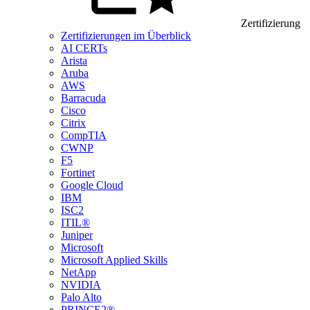
Zertifizierung
Zertifizierungen im Überblick
AI CERTs
Arista
Aruba
AWS
Barracuda
Cisco
Citrix
CompTIA
CWNP
F5
Fortinet
Google Cloud
IBM
ISC2
ITIL®
Juniper
Microsoft
Microsoft Applied Skills
NetApp
NVIDIA
Palo Alto
PRINCE2®