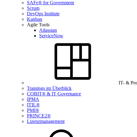
SAFe® for Government
Scrum
DevOps Institute
Kanban
Agile Tools
Atlassian
ServiceNow
IT- & Pr
Trainings im Überblick
COBIT® & IT Governance
IPMA
ITIL®
PMI®
PRINCE2®
Lizenzmanagement