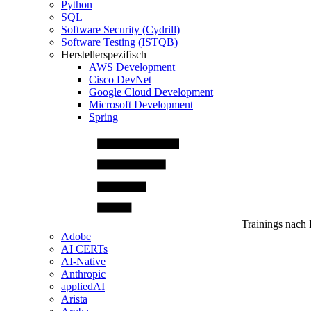
Python
SQL
Software Security (Cydrill)
Software Testing (ISTQB)
Herstellerspezifisch
AWS Development
Cisco DevNet
Google Cloud Development
Microsoft Development
Spring
Trainings nach 
Adobe
AI CERTs
AI-Native
Anthropic
appliedAI
Arista