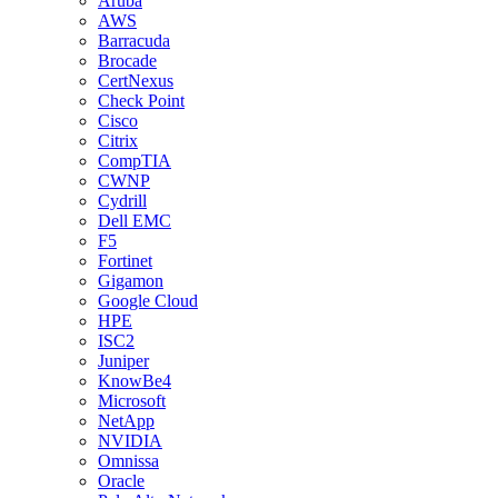
Aruba
AWS
Barracuda
Brocade
CertNexus
Check Point
Cisco
Citrix
CompTIA
CWNP
Cydrill
Dell EMC
F5
Fortinet
Gigamon
Google Cloud
HPE
ISC2
Juniper
KnowBe4
Microsoft
NetApp
NVIDIA
Omnissa
Oracle