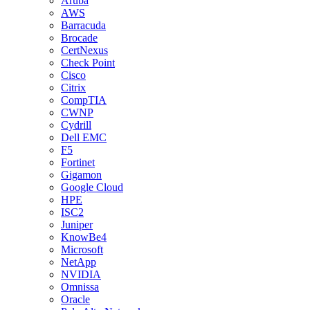
Aruba
AWS
Barracuda
Brocade
CertNexus
Check Point
Cisco
Citrix
CompTIA
CWNP
Cydrill
Dell EMC
F5
Fortinet
Gigamon
Google Cloud
HPE
ISC2
Juniper
KnowBe4
Microsoft
NetApp
NVIDIA
Omnissa
Oracle