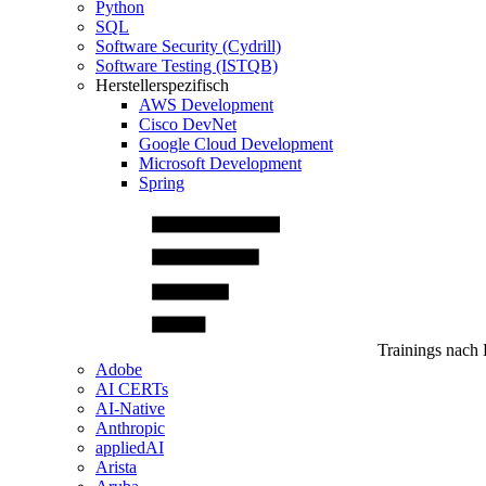
Python
SQL
Software Security (Cydrill)
Software Testing (ISTQB)
Herstellerspezifisch
AWS Development
Cisco DevNet
Google Cloud Development
Microsoft Development
Spring
Trainings nach 
Adobe
AI CERTs
AI-Native
Anthropic
appliedAI
Arista