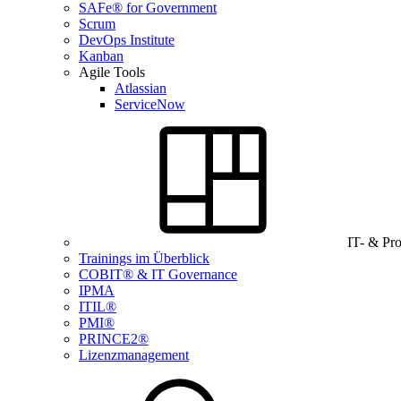
SAFe® for Government
Scrum
DevOps Institute
Kanban
Agile Tools
Atlassian
ServiceNow
IT- & Pr
Trainings im Überblick
COBIT® & IT Governance
IPMA
ITIL®
PMI®
PRINCE2®
Lizenzmanagement