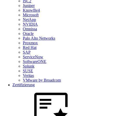
ISC2
Juniper
KnowBe4
Microsoft
NetApp
NVIDIA
Omnissa
Oracle
Palo Alto Networks
Proxmox
Red Hat
SAP
ServiceNow
SoftwareONE
Splunk
SUSE
Veritas
VMware by Broadcom
Zertifizierung