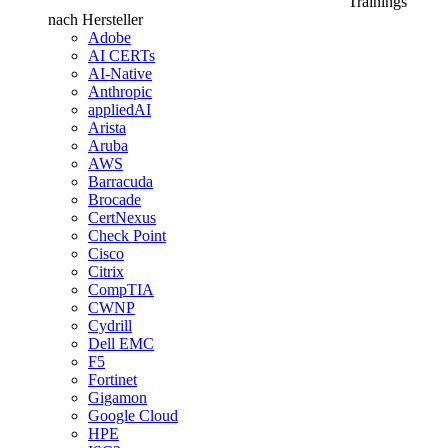
Trainings
nach Hersteller
Adobe
AI CERTs
AI-Native
Anthropic
appliedAI
Arista
Aruba
AWS
Barracuda
Brocade
CertNexus
Check Point
Cisco
Citrix
CompTIA
CWNP
Cydrill
Dell EMC
F5
Fortinet
Gigamon
Google Cloud
HPE