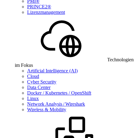
PMI®
PRINCE2®
Lizenzmanagement
Technologien
im Fokus
Artificial Intelligence (AI)
Cloud
Cyber Security
Data Center
Docker / Kubernetes / OpenShift
Linux
Network Analysis / Wireshark
Wireless & Mobility