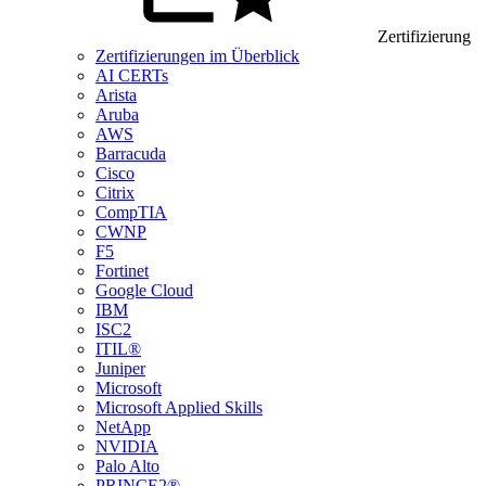
Zertifizierung
Zertifizierungen im Überblick
AI CERTs
Arista
Aruba
AWS
Barracuda
Cisco
Citrix
CompTIA
CWNP
F5
Fortinet
Google Cloud
IBM
ISC2
ITIL®
Juniper
Microsoft
Microsoft Applied Skills
NetApp
NVIDIA
Palo Alto
PRINCE2®