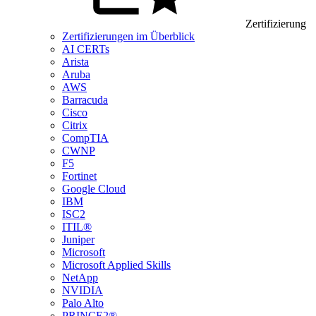
Zertifizierung
Zertifizierungen im Überblick
AI CERTs
Arista
Aruba
AWS
Barracuda
Cisco
Citrix
CompTIA
CWNP
F5
Fortinet
Google Cloud
IBM
ISC2
ITIL®
Juniper
Microsoft
Microsoft Applied Skills
NetApp
NVIDIA
Palo Alto
PRINCE2®