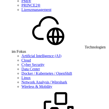
PMI®
PRINCE2®
Lizenzmanagement
Technologien
im Fokus
Artificial Intelligence (AI)
Cloud
Cyber Security
Data Center
Docker / Kubernetes / OpenShift
Linux
Network Analysis / Wireshark
Wireless & Mobility