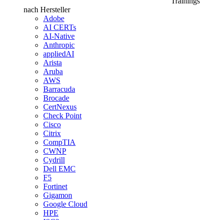
Trainings
nach Hersteller
Adobe
AI CERTs
AI-Native
Anthropic
appliedAI
Arista
Aruba
AWS
Barracuda
Brocade
CertNexus
Check Point
Cisco
Citrix
CompTIA
CWNP
Cydrill
Dell EMC
F5
Fortinet
Gigamon
Google Cloud
HPE