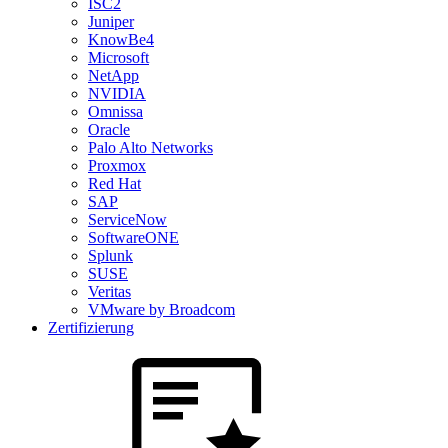
ISC2
Juniper
KnowBe4
Microsoft
NetApp
NVIDIA
Omnissa
Oracle
Palo Alto Networks
Proxmox
Red Hat
SAP
ServiceNow
SoftwareONE
Splunk
SUSE
Veritas
VMware by Broadcom
Zertifizierung