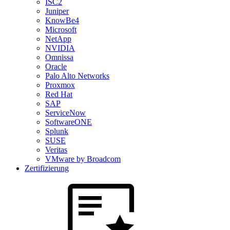
ISC2
Juniper
KnowBe4
Microsoft
NetApp
NVIDIA
Omnissa
Oracle
Palo Alto Networks
Proxmox
Red Hat
SAP
ServiceNow
SoftwareONE
Splunk
SUSE
Veritas
VMware by Broadcom
Zertifizierung