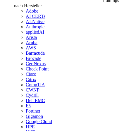
Trainings
nach Hersteller
Adobe
AI CERTs
AI-Native
Anthropic
appliedAI
Arista
Aruba
AWS
Barracuda
Brocade
CertNexus
Check Point
Cisco
Citrix
CompTIA
CWNP
Cydrill
Dell EMC
F5
Fortinet
Gigamon
Google Cloud
HPE