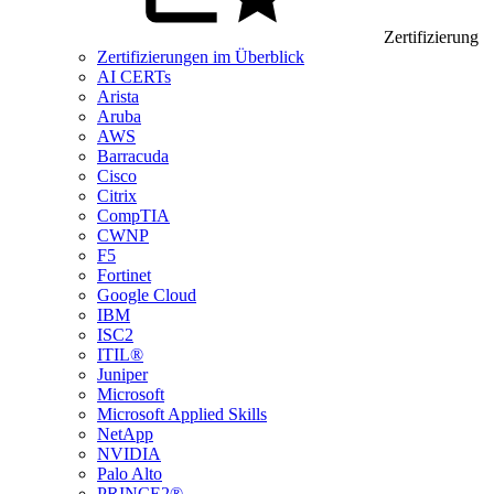
Zertifizierung
Zertifizierungen im Überblick
AI CERTs
Arista
Aruba
AWS
Barracuda
Cisco
Citrix
CompTIA
CWNP
F5
Fortinet
Google Cloud
IBM
ISC2
ITIL®
Juniper
Microsoft
Microsoft Applied Skills
NetApp
NVIDIA
Palo Alto
PRINCE2®