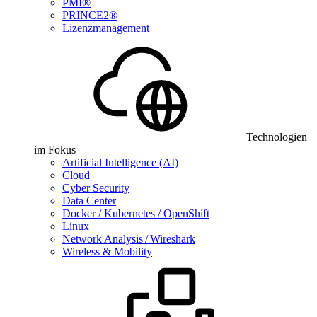
PMI®
PRINCE2®
Lizenzmanagement
Technologien
im Fokus
Artificial Intelligence (AI)
Cloud
Cyber Security
Data Center
Docker / Kubernetes / OpenShift
Linux
Network Analysis / Wireshark
Wireless & Mobility