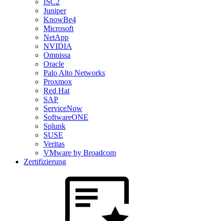
ISC2
Juniper
KnowBe4
Microsoft
NetApp
NVIDIA
Omnissa
Oracle
Palo Alto Networks
Proxmox
Red Hat
SAP
ServiceNow
SoftwareONE
Splunk
SUSE
Veritas
VMware by Broadcom
Zertifizierung