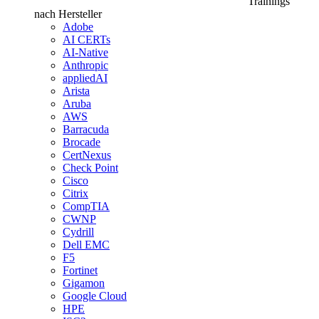
Trainings
nach Hersteller
Adobe
AI CERTs
AI-Native
Anthropic
appliedAI
Arista
Aruba
AWS
Barracuda
Brocade
CertNexus
Check Point
Cisco
Citrix
CompTIA
CWNP
Cydrill
Dell EMC
F5
Fortinet
Gigamon
Google Cloud
HPE