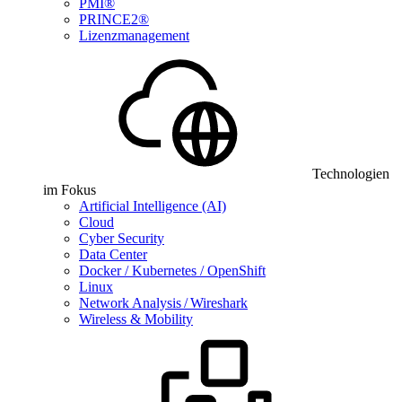
PMI®
PRINCE2®
Lizenzmanagement
Technologien
im Fokus
Artificial Intelligence (AI)
Cloud
Cyber Security
Data Center
Docker / Kubernetes / OpenShift
Linux
Network Analysis / Wireshark
Wireless & Mobility