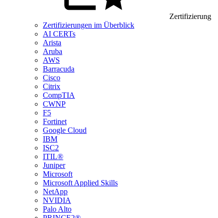
Zertifizierung
Zertifizierungen im Überblick
AI CERTs
Arista
Aruba
AWS
Barracuda
Cisco
Citrix
CompTIA
CWNP
F5
Fortinet
Google Cloud
IBM
ISC2
ITIL®
Juniper
Microsoft
Microsoft Applied Skills
NetApp
NVIDIA
Palo Alto
PRINCE2®