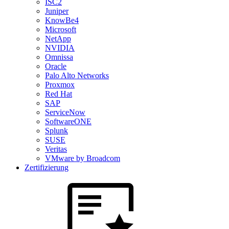
ISC2
Juniper
KnowBe4
Microsoft
NetApp
NVIDIA
Omnissa
Oracle
Palo Alto Networks
Proxmox
Red Hat
SAP
ServiceNow
SoftwareONE
Splunk
SUSE
Veritas
VMware by Broadcom
Zertifizierung