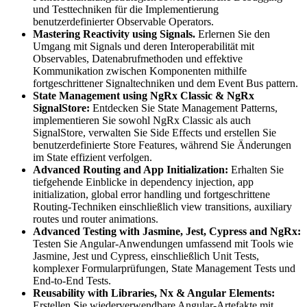
und Testtechniken für die Implementierung
benutzerdefinierter Observable Operators.
Mastering Reactivity using Signals.
Erlernen Sie den
Umgang mit Signals und deren Interoperabilität mit
Observables, Datenabrufmethoden und effektive
Kommunikation zwischen Komponenten mithilfe
fortgeschrittener Signaltechniken und dem Event Bus pattern.
State Management using NgRx Classic & NgRx
SignalStore:
Entdecken Sie State Management Patterns,
implementieren Sie sowohl NgRx Classic als auch
SignalStore, verwalten Sie Side Effects und erstellen Sie
benutzerdefinierte Store Features, während Sie Änderungen
im State effizient verfolgen.
Advanced Routing and App Initialization:
Erhalten Sie
tiefgehende Einblicke in dependency injection, app
initialization, global error handling und fortgeschrittene
Routing-Techniken einschließlich view transitions, auxiliary
routes und router animations.
Advanced Testing with Jasmine, Jest, Cypress and NgRx:
Testen Sie Angular-Anwendungen umfassend mit Tools wie
Jasmine, Jest und Cypress, einschließlich Unit Tests,
komplexer Formularprüfungen, State Management Tests und
End-to-End Tests.
Reusability with Libraries, Nx & Angular Elements:
Erstellen Sie wiederverwendbare Angular-Artefakte mit