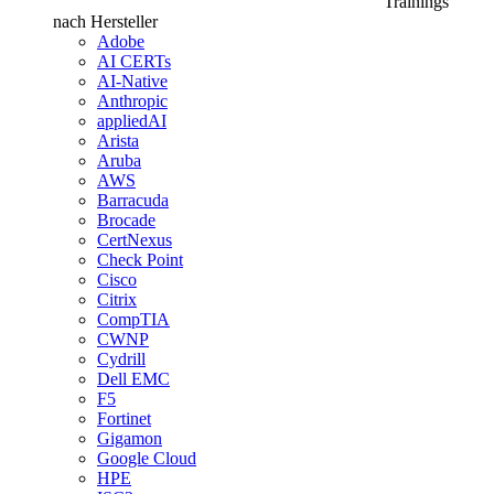
Trainings
nach Hersteller
Adobe
AI CERTs
AI-Native
Anthropic
appliedAI
Arista
Aruba
AWS
Barracuda
Brocade
CertNexus
Check Point
Cisco
Citrix
CompTIA
CWNP
Cydrill
Dell EMC
F5
Fortinet
Gigamon
Google Cloud
HPE