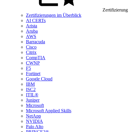
Zertifizierung
Zertifizierungen im Überblick
AI CERTs
Arista
Aruba
AWS
Barracuda
Cisco
Citrix
CompTIA
CWNP
F5
Fortinet
Google Cloud
IBM
ISC2
ITIL®
Juniper
Microsoft
Microsoft Applied Skills
NetApp
NVIDIA
Palo Alto
PRINCE2®