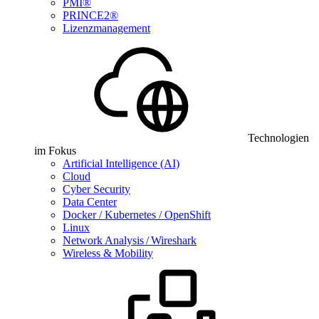
PMI®
PRINCE2®
Lizenzmanagement
Technologien
im Fokus
Artificial Intelligence (AI)
Cloud
Cyber Security
Data Center
Docker / Kubernetes / OpenShift
Linux
Network Analysis / Wireshark
Wireless & Mobility