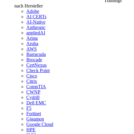
Trainings
nach Hersteller
Adobe
AI CERTs
AI-Native
Anthropic
appliedAI
Arista
Aruba
AWS
Barracuda
Brocade
CertNexus
Check Point
Cisco
Citrix
CompTIA
CWNP
Cydrill
Dell EMC
F5
Fortinet
Gigamon
Google Cloud
HPE