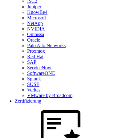
ISC2
Juniper
KnowBe4
Microsoft
NetApp
NVIDIA
Omnissa
Oracle
Palo Alto Networks
Proxmox
Red Hat
SAP
ServiceNow
SoftwareONE
Splunk
SUSE
Veritas
VMware by Broadcom
Zertifizierung