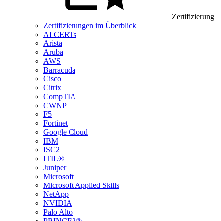
Zertifizierung
Zertifizierungen im Überblick
AI CERTs
Arista
Aruba
AWS
Barracuda
Cisco
Citrix
CompTIA
CWNP
F5
Fortinet
Google Cloud
IBM
ISC2
ITIL®
Juniper
Microsoft
Microsoft Applied Skills
NetApp
NVIDIA
Palo Alto
PRINCE2®