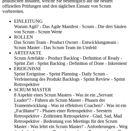
praktischen Inhalten, welche Sie bestmöglich auf die beiden
offiziellen Prüfungen und den täglichen Einsatz von Scrum
vorbereiten.
EINLEITUNG
Warum Agil? - Das Agile Manifest - Scrum - Die drei Säulen
von Scrum - Scrum Werte
ROLLEN
Das Scrum Team - Product Owner - Entwicklungsteam -
Scrum Master - Das Scrum Team im Umfeld
ARTEFAKTE
Scrum Artefakte - Product Backlog - Definition of Ready -
Sprint Ziel - Sprint Backlog - Definition of Done - Inkrement
EREIGNISSE
Sprint Ereignisse - Sprint Planning - Daily Scrum -
Verfeinerung des Produkt Backlogs - Sprint Review - Sprint
Retrospektive
SCRUM MASTER
8 Aspekte eines Scrum Masters - Was ist ein „Servant
Leader“? - Führen als Scrum Master - Phasen der
Teamentwicklung - Was ist effektives Coachen? - Was ist ein
„Facilitator“? - Phasen einer Retrospektive - Seestern
Retrospektive - Zeitleisten Retrospektive - Glad, Sad, Mad
Retrospektive - Bedeutung von Meetings für den Scrum
Master - Was lehrt ein Scrum Master? - Anforderungen - Weg