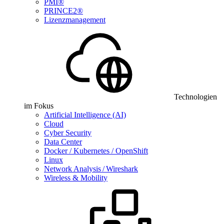
PMI®
PRINCE2®
Lizenzmanagement
Technologien
im Fokus
Artificial Intelligence (AI)
Cloud
Cyber Security
Data Center
Docker / Kubernetes / OpenShift
Linux
Network Analysis / Wireshark
Wireless & Mobility