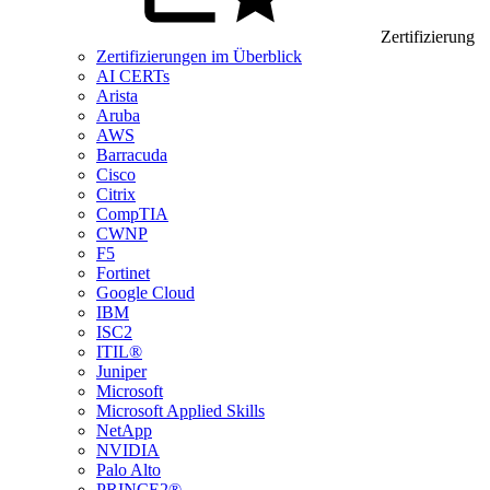
Zertifizierung
Zertifizierungen im Überblick
AI CERTs
Arista
Aruba
AWS
Barracuda
Cisco
Citrix
CompTIA
CWNP
F5
Fortinet
Google Cloud
IBM
ISC2
ITIL®
Juniper
Microsoft
Microsoft Applied Skills
NetApp
NVIDIA
Palo Alto
PRINCE2®