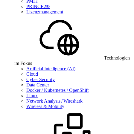
PMI®
PRINCE2®
Lizenzmanagement
Technologien
im Fokus
Artificial Intelligence (AI)
Cloud
Cyber Security
Data Center
Docker / Kubernetes / OpenShift
Linux
Network Analysis / Wireshark
Wireless & Mobility