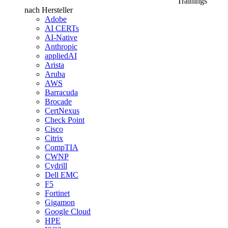
Trainings
nach Hersteller
Adobe
AI CERTs
AI-Native
Anthropic
appliedAI
Arista
Aruba
AWS
Barracuda
Brocade
CertNexus
Check Point
Cisco
Citrix
CompTIA
CWNP
Cydrill
Dell EMC
F5
Fortinet
Gigamon
Google Cloud
HPE