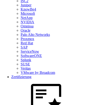
ISC2
Juniper
KnowBe4
Microsoft
NetApp
NVIDIA
Omnissa
Oracle
Palo Alto Networks
Proxmox
Red Hat
SAP
ServiceNow
SoftwareONE
Splunk
SUSE
Veritas
VMware by Broadcom
Zertifizierung