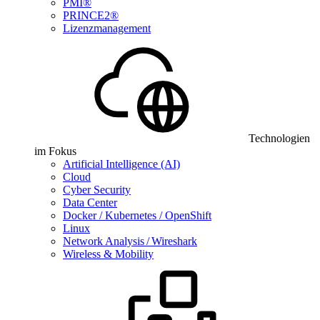
PMI®
PRINCE2®
Lizenzmanagement
Technologien
im Fokus
Artificial Intelligence (AI)
Cloud
Cyber Security
Data Center
Docker / Kubernetes / OpenShift
Linux
Network Analysis / Wireshark
Wireless & Mobility