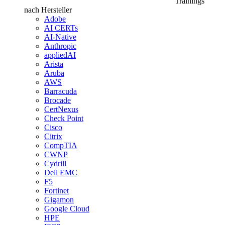
Trainings
nach Hersteller
Adobe
AI CERTs
AI-Native
Anthropic
appliedAI
Arista
Aruba
AWS
Barracuda
Brocade
CertNexus
Check Point
Cisco
Citrix
CompTIA
CWNP
Cydrill
Dell EMC
F5
Fortinet
Gigamon
Google Cloud
HPE