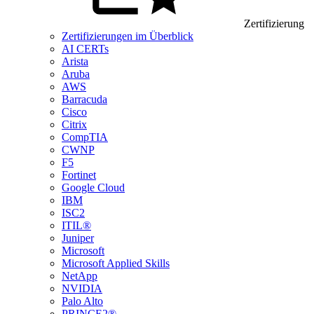
Zertifizierung
Zertifizierungen im Überblick
AI CERTs
Arista
Aruba
AWS
Barracuda
Cisco
Citrix
CompTIA
CWNP
F5
Fortinet
Google Cloud
IBM
ISC2
ITIL®
Juniper
Microsoft
Microsoft Applied Skills
NetApp
NVIDIA
Palo Alto
PRINCE2®