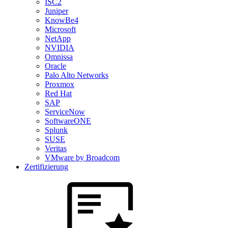
ISC2
Juniper
KnowBe4
Microsoft
NetApp
NVIDIA
Omnissa
Oracle
Palo Alto Networks
Proxmox
Red Hat
SAP
ServiceNow
SoftwareONE
Splunk
SUSE
Veritas
VMware by Broadcom
Zertifizierung