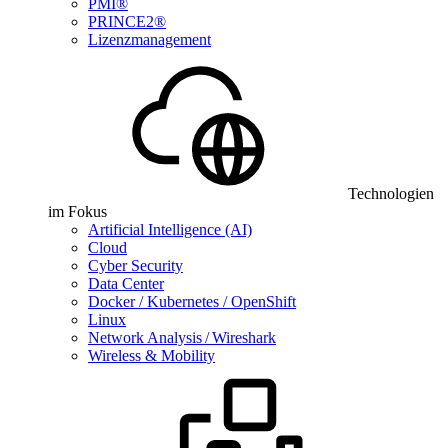
PMI®
PRINCE2®
Lizenzmanagement
Technologien
im Fokus
Artificial Intelligence (AI)
Cloud
Cyber Security
Data Center
Docker / Kubernetes / OpenShift
Linux
Network Analysis / Wireshark
Wireless & Mobility