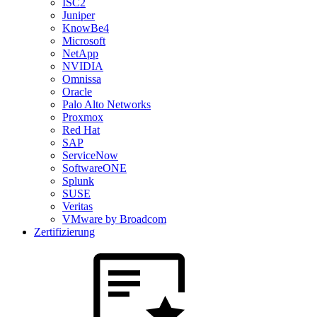
ISC2
Juniper
KnowBe4
Microsoft
NetApp
NVIDIA
Omnissa
Oracle
Palo Alto Networks
Proxmox
Red Hat
SAP
ServiceNow
SoftwareONE
Splunk
SUSE
Veritas
VMware by Broadcom
Zertifizierung