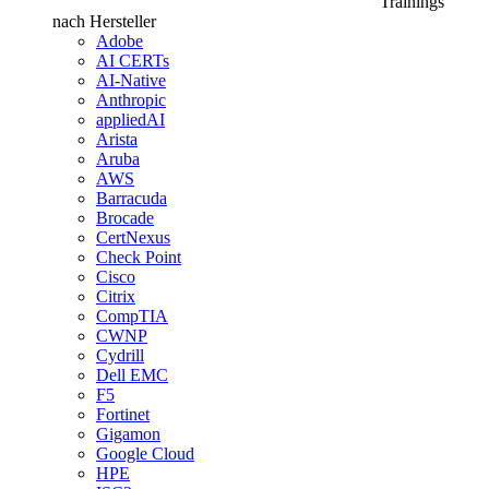
Trainings
nach Hersteller
Adobe
AI CERTs
AI-Native
Anthropic
appliedAI
Arista
Aruba
AWS
Barracuda
Brocade
CertNexus
Check Point
Cisco
Citrix
CompTIA
CWNP
Cydrill
Dell EMC
F5
Fortinet
Gigamon
Google Cloud
HPE