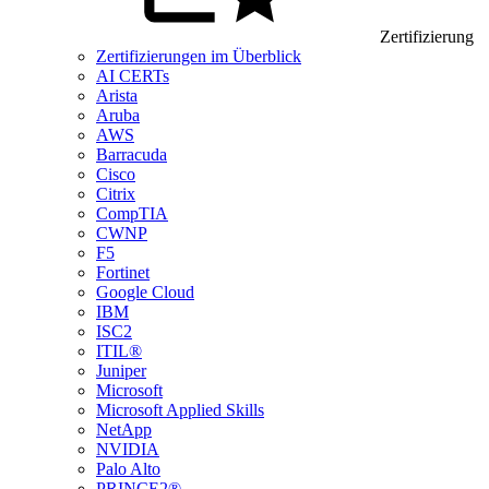
Zertifizierung
Zertifizierungen im Überblick
AI CERTs
Arista
Aruba
AWS
Barracuda
Cisco
Citrix
CompTIA
CWNP
F5
Fortinet
Google Cloud
IBM
ISC2
ITIL®
Juniper
Microsoft
Microsoft Applied Skills
NetApp
NVIDIA
Palo Alto
PRINCE2®