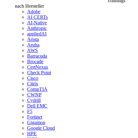
Trainings
nach Hersteller
Adobe
AI CERTs
AI-Native
Anthropic
appliedAI
Arista
Aruba
AWS
Barracuda
Brocade
CertNexus
Check Point
Cisco
Citrix
CompTIA
CWNP
Cydrill
Dell EMC
F5
Fortinet
Gigamon
Google Cloud
HPE