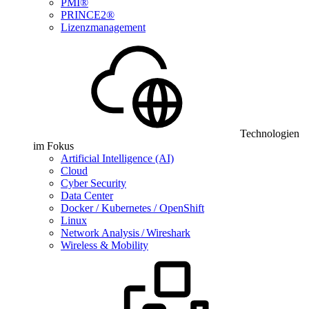
PMI®
PRINCE2®
Lizenzmanagement
Technologien
im Fokus
Artificial Intelligence (AI)
Cloud
Cyber Security
Data Center
Docker / Kubernetes / OpenShift
Linux
Network Analysis / Wireshark
Wireless & Mobility