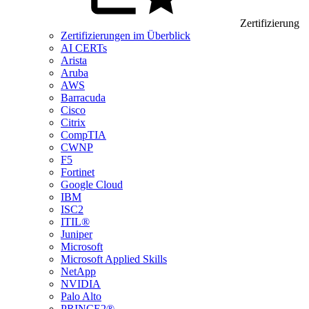
Zertifizierung
Zertifizierungen im Überblick
AI CERTs
Arista
Aruba
AWS
Barracuda
Cisco
Citrix
CompTIA
CWNP
F5
Fortinet
Google Cloud
IBM
ISC2
ITIL®
Juniper
Microsoft
Microsoft Applied Skills
NetApp
NVIDIA
Palo Alto
PRINCE2®