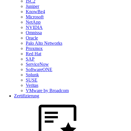
ISC2
Juniper
KnowBe4
Microsoft
NetApp
NVIDIA
Omnissa
Oracle
Palo Alto Networks
Proxmox
Red Hat
SAP
ServiceNow
SoftwareONE
Splunk
SUSE
Veritas
VMware by Broadcom
Zertifizierung