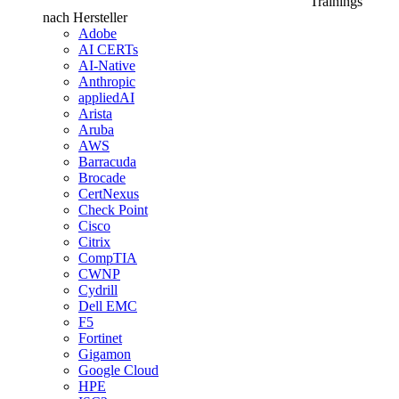
Trainings
nach Hersteller
Adobe
AI CERTs
AI-Native
Anthropic
appliedAI
Arista
Aruba
AWS
Barracuda
Brocade
CertNexus
Check Point
Cisco
Citrix
CompTIA
CWNP
Cydrill
Dell EMC
F5
Fortinet
Gigamon
Google Cloud
HPE