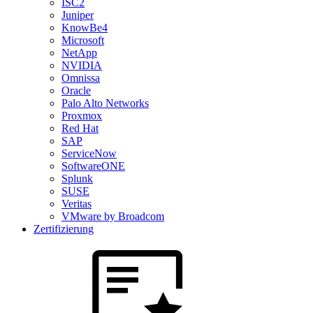
ISC2
Juniper
KnowBe4
Microsoft
NetApp
NVIDIA
Omnissa
Oracle
Palo Alto Networks
Proxmox
Red Hat
SAP
ServiceNow
SoftwareONE
Splunk
SUSE
Veritas
VMware by Broadcom
Zertifizierung