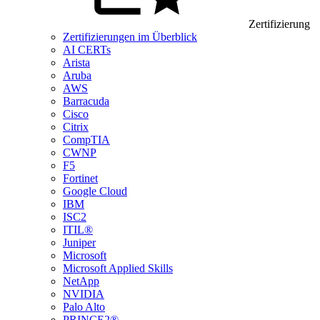
Zertifizierung
Zertifizierungen im Überblick
AI CERTs
Arista
Aruba
AWS
Barracuda
Cisco
Citrix
CompTIA
CWNP
F5
Fortinet
Google Cloud
IBM
ISC2
ITIL®
Juniper
Microsoft
Microsoft Applied Skills
NetApp
NVIDIA
Palo Alto
PRINCE2®