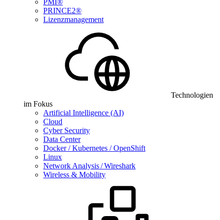
PMI®
PRINCE2®
Lizenzmanagement
Technologien
im Fokus
Artificial Intelligence (AI)
Cloud
Cyber Security
Data Center
Docker / Kubernetes / OpenShift
Linux
Network Analysis / Wireshark
Wireless & Mobility