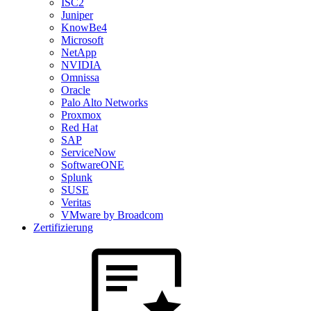
ISC2
Juniper
KnowBe4
Microsoft
NetApp
NVIDIA
Omnissa
Oracle
Palo Alto Networks
Proxmox
Red Hat
SAP
ServiceNow
SoftwareONE
Splunk
SUSE
Veritas
VMware by Broadcom
Zertifizierung