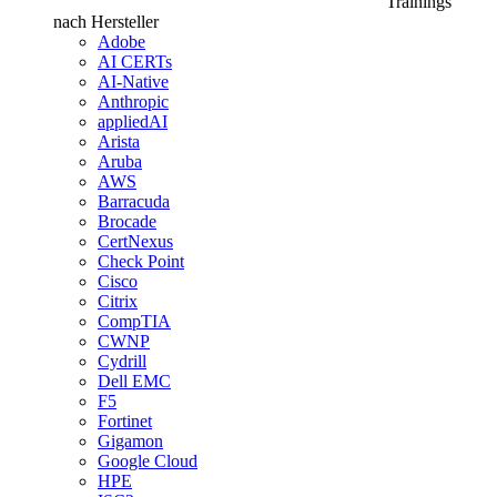
Trainings
nach Hersteller
Adobe
AI CERTs
AI-Native
Anthropic
appliedAI
Arista
Aruba
AWS
Barracuda
Brocade
CertNexus
Check Point
Cisco
Citrix
CompTIA
CWNP
Cydrill
Dell EMC
F5
Fortinet
Gigamon
Google Cloud
HPE