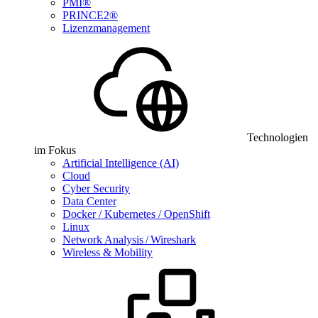
PMI®
PRINCE2®
Lizenzmanagement
Technologien
im Fokus
Artificial Intelligence (AI)
Cloud
Cyber Security
Data Center
Docker / Kubernetes / OpenShift
Linux
Network Analysis / Wireshark
Wireless & Mobility