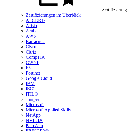
Zertifizierung
Zertifizierungen im Überblick
AI CERTs
Arista
Aruba
AWS
Barracuda
Cisco
Citrix
CompTIA
CWNP
F5
Fortinet
Google Cloud
IBM
ISC2
ITIL®
Juniper
Microsoft
Microsoft Applied Skills
NetApp
NVIDIA
Palo Alto
PRINCE2®