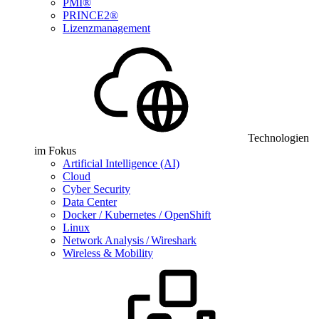
PMI®
PRINCE2®
Lizenzmanagement
Technologien
im Fokus
Artificial Intelligence (AI)
Cloud
Cyber Security
Data Center
Docker / Kubernetes / OpenShift
Linux
Network Analysis / Wireshark
Wireless & Mobility