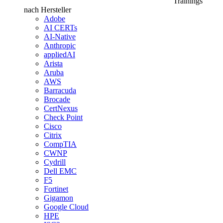
Trainings
nach Hersteller
Adobe
AI CERTs
AI-Native
Anthropic
appliedAI
Arista
Aruba
AWS
Barracuda
Brocade
CertNexus
Check Point
Cisco
Citrix
CompTIA
CWNP
Cydrill
Dell EMC
F5
Fortinet
Gigamon
Google Cloud
HPE