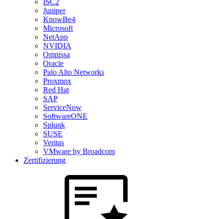
ISC2
Juniper
KnowBe4
Microsoft
NetApp
NVIDIA
Omnissa
Oracle
Palo Alto Networks
Proxmox
Red Hat
SAP
ServiceNow
SoftwareONE
Splunk
SUSE
Veritas
VMware by Broadcom
Zertifizierung