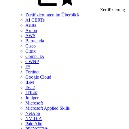
Zertifizierung
Zertifizierungen im Überblick
AI CERTs
Arista
Aruba
AWS
Barracuda
Cisco
Citrix
CompTIA
CWNP
F5
Fortinet
Google Cloud
IBM
ISC2
ITIL®
Juniper
Microsoft
Microsoft Applied Skills
NetApp
NVIDIA
Palo Alto
PRINCE2®