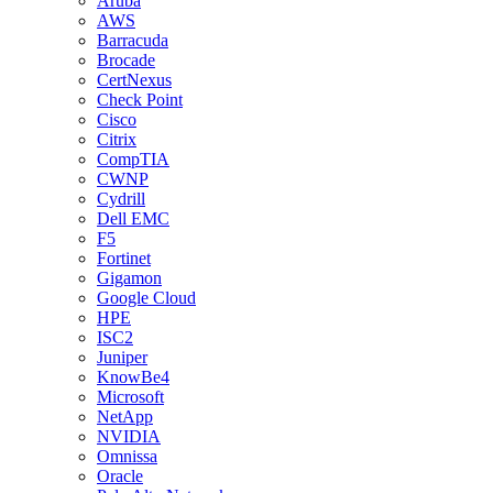
Aruba
AWS
Barracuda
Brocade
CertNexus
Check Point
Cisco
Citrix
CompTIA
CWNP
Cydrill
Dell EMC
F5
Fortinet
Gigamon
Google Cloud
HPE
ISC2
Juniper
KnowBe4
Microsoft
NetApp
NVIDIA
Omnissa
Oracle