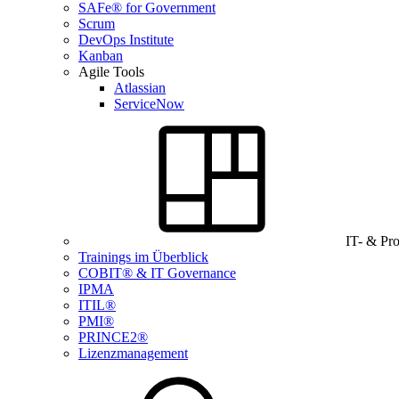
SAFe® for Government
Scrum
DevOps Institute
Kanban
Agile Tools
Atlassian
ServiceNow
IT- & Pr
Trainings im Überblick
COBIT® & IT Governance
IPMA
ITIL®
PMI®
PRINCE2®
Lizenzmanagement