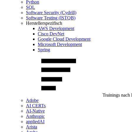
Python
SQL
Software Security (Cydrill)
Software Testing (ISTQB)
Herstellerspezifisch
AWS Development
Cisco DevNet
Google Cloud Development
Microsoft Development
Spring
Trainings nach 
Adobe
AI CERTs
AI-Native
Anthropic
appliedAI
Arista