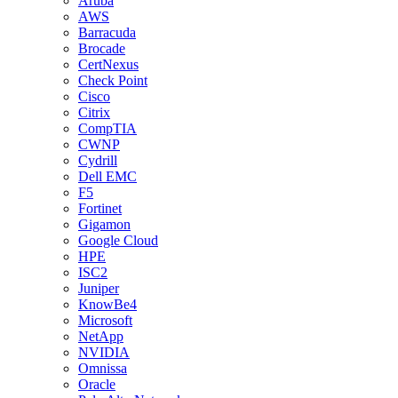
Aruba
AWS
Barracuda
Brocade
CertNexus
Check Point
Cisco
Citrix
CompTIA
CWNP
Cydrill
Dell EMC
F5
Fortinet
Gigamon
Google Cloud
HPE
ISC2
Juniper
KnowBe4
Microsoft
NetApp
NVIDIA
Omnissa
Oracle