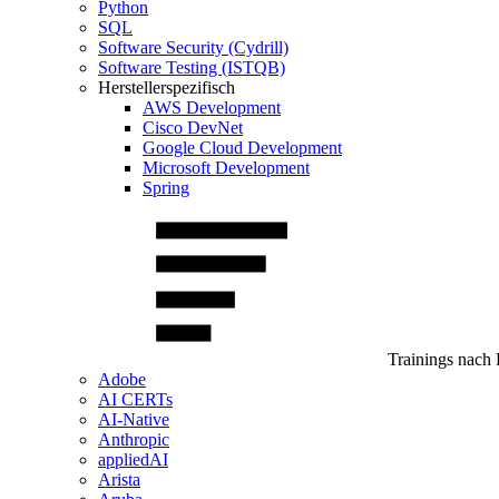
Python
SQL
Software Security (Cydrill)
Software Testing (ISTQB)
Herstellerspezifisch
AWS Development
Cisco DevNet
Google Cloud Development
Microsoft Development
Spring
Trainings nach 
Adobe
AI CERTs
AI-Native
Anthropic
appliedAI
Arista