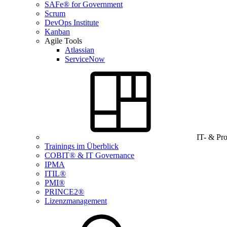
SAFe® for Government
Scrum
DevOps Institute
Kanban
Agile Tools
Atlassian
ServiceNow
IT- & Pr
Trainings im Überblick
COBIT® & IT Governance
IPMA
ITIL®
PMI®
PRINCE2®
Lizenzmanagement