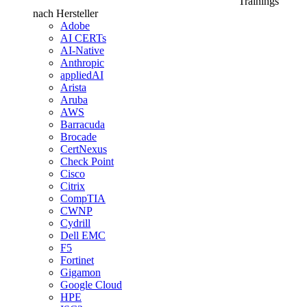
Trainings
nach Hersteller
Adobe
AI CERTs
AI-Native
Anthropic
appliedAI
Arista
Aruba
AWS
Barracuda
Brocade
CertNexus
Check Point
Cisco
Citrix
CompTIA
CWNP
Cydrill
Dell EMC
F5
Fortinet
Gigamon
Google Cloud
HPE