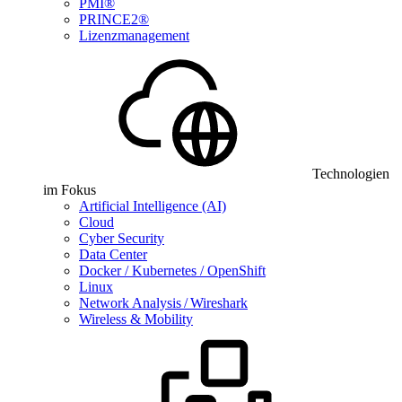
PMI®
PRINCE2®
Lizenzmanagement
Technologien
im Fokus
Artificial Intelligence (AI)
Cloud
Cyber Security
Data Center
Docker / Kubernetes / OpenShift
Linux
Network Analysis / Wireshark
Wireless & Mobility