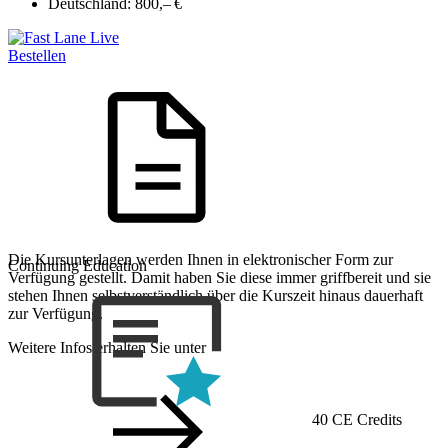
Deutschland:
800,– €
Bestellen
Die Kursunterlagen werden Ihnen in elektronischer Form zur
Continuing Education
Verfügung gestellt. Damit haben Sie diese immer griffbereit und sie
stehen Ihnen selbstverständlich über die Kurszeit hinaus dauerhaft
zur Verfügung.
Weitere Infos erhalten Sie unter
40 CE Credits