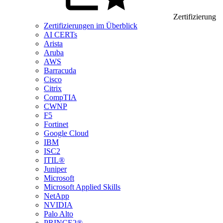
Zertifizierung
Zertifizierungen im Überblick
AI CERTs
Arista
Aruba
AWS
Barracuda
Cisco
Citrix
CompTIA
CWNP
F5
Fortinet
Google Cloud
IBM
ISC2
ITIL®
Juniper
Microsoft
Microsoft Applied Skills
NetApp
NVIDIA
Palo Alto
PRINCE2®