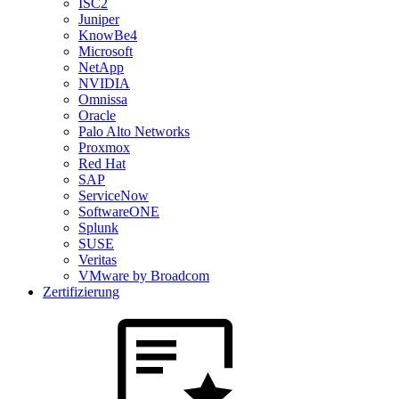
ISC2
Juniper
KnowBe4
Microsoft
NetApp
NVIDIA
Omnissa
Oracle
Palo Alto Networks
Proxmox
Red Hat
SAP
ServiceNow
SoftwareONE
Splunk
SUSE
Veritas
VMware by Broadcom
Zertifizierung