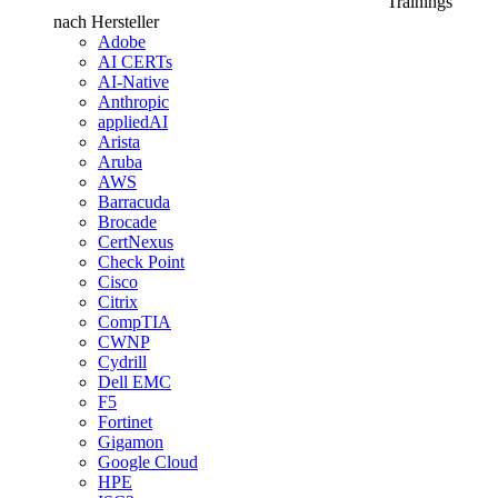
Trainings
nach Hersteller
Adobe
AI CERTs
AI-Native
Anthropic
appliedAI
Arista
Aruba
AWS
Barracuda
Brocade
CertNexus
Check Point
Cisco
Citrix
CompTIA
CWNP
Cydrill
Dell EMC
F5
Fortinet
Gigamon
Google Cloud
HPE