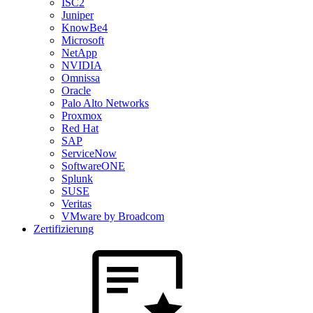
ISC2
Juniper
KnowBe4
Microsoft
NetApp
NVIDIA
Omnissa
Oracle
Palo Alto Networks
Proxmox
Red Hat
SAP
ServiceNow
SoftwareONE
Splunk
SUSE
Veritas
VMware by Broadcom
Zertifizierung