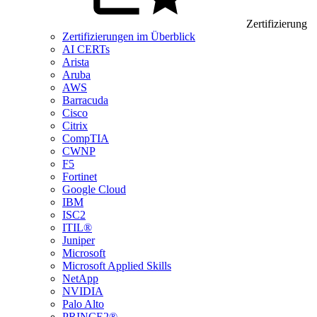
Zertifizierung
Zertifizierungen im Überblick
AI CERTs
Arista
Aruba
AWS
Barracuda
Cisco
Citrix
CompTIA
CWNP
F5
Fortinet
Google Cloud
IBM
ISC2
ITIL®
Juniper
Microsoft
Microsoft Applied Skills
NetApp
NVIDIA
Palo Alto
PRINCE2®