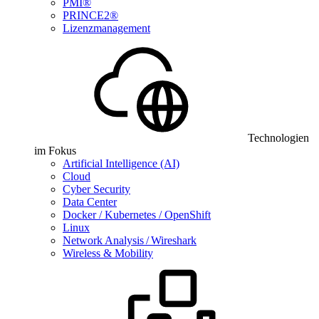
PMI®
PRINCE2®
Lizenzmanagement
Technologien
im Fokus
Artificial Intelligence (AI)
Cloud
Cyber Security
Data Center
Docker / Kubernetes / OpenShift
Linux
Network Analysis / Wireshark
Wireless & Mobility