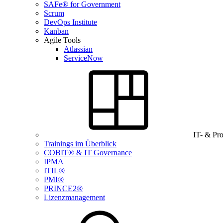
SAFe® for Government
Scrum
DevOps Institute
Kanban
Agile Tools
Atlassian
ServiceNow
IT- & Pr
Trainings im Überblick
COBIT® & IT Governance
IPMA
ITIL®
PMI®
PRINCE2®
Lizenzmanagement