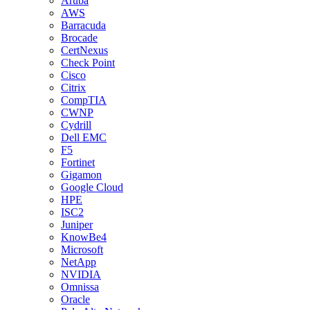
Aruba
AWS
Barracuda
Brocade
CertNexus
Check Point
Cisco
Citrix
CompTIA
CWNP
Cydrill
Dell EMC
F5
Fortinet
Gigamon
Google Cloud
HPE
ISC2
Juniper
KnowBe4
Microsoft
NetApp
NVIDIA
Omnissa
Oracle