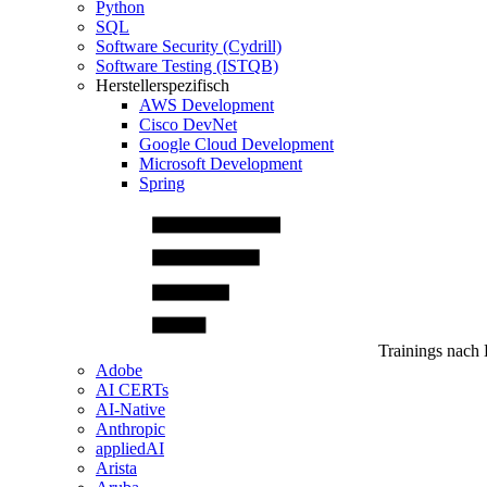
Python
SQL
Software Security (Cydrill)
Software Testing (ISTQB)
Herstellerspezifisch
AWS Development
Cisco DevNet
Google Cloud Development
Microsoft Development
Spring
Trainings nach 
Adobe
AI CERTs
AI-Native
Anthropic
appliedAI
Arista