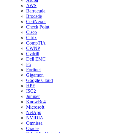
Aruba
AWS
Barracuda
Brocade
CertNexus
Check Point
Cisco
Citrix
CompTIA
CWNP
Cydrill
Dell EMC
F5
Fortinet
Gigamon
Google Cloud
HPE
ISC2
Juniper
KnowBe4
Microsoft
NetApp
NVIDIA
Omnissa
Oracle