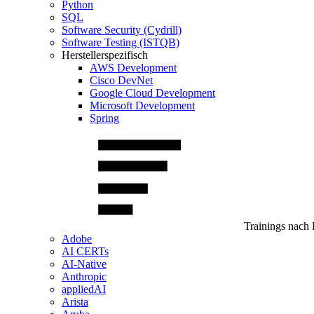
Python
SQL
Software Security (Cydrill)
Software Testing (ISTQB)
Herstellerspezifisch
AWS Development
Cisco DevNet
Google Cloud Development
Microsoft Development
Spring
Trainings nach 
Adobe
AI CERTs
AI-Native
Anthropic
appliedAI
Arista