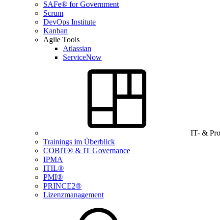
SAFe® for Government
Scrum
DevOps Institute
Kanban
Agile Tools
Atlassian
ServiceNow
IT- & Pr
Trainings im Überblick
COBIT® & IT Governance
IPMA
ITIL®
PMI®
PRINCE2®
Lizenzmanagement