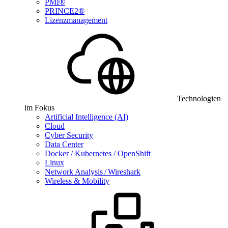
PMI®
PRINCE2®
Lizenzmanagement
Technologien
im Fokus
Artificial Intelligence (AI)
Cloud
Cyber Security
Data Center
Docker / Kubernetes / OpenShift
Linux
Network Analysis / Wireshark
Wireless & Mobility