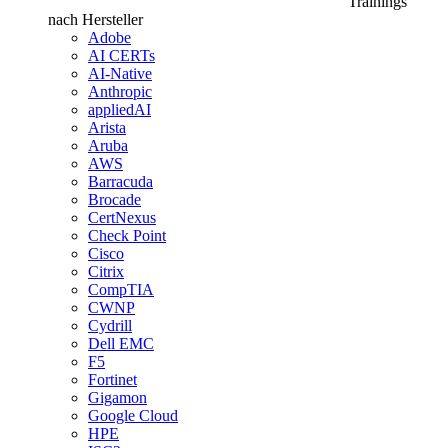
Trainings
nach Hersteller
Adobe
AI CERTs
AI-Native
Anthropic
appliedAI
Arista
Aruba
AWS
Barracuda
Brocade
CertNexus
Check Point
Cisco
Citrix
CompTIA
CWNP
Cydrill
Dell EMC
F5
Fortinet
Gigamon
Google Cloud
HPE