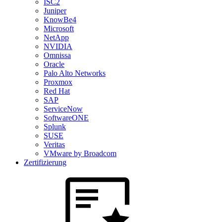
ISC2
Juniper
KnowBe4
Microsoft
NetApp
NVIDIA
Omnissa
Oracle
Palo Alto Networks
Proxmox
Red Hat
SAP
ServiceNow
SoftwareONE
Splunk
SUSE
Veritas
VMware by Broadcom
Zertifizierung