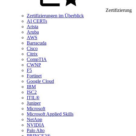
Zertifizierung
Zertifizierungen im Überblick
AI CERTs
Arista
Aruba
AWS
Barracuda
Cisco
Citrix
CompTIA
CWNP
F5
Fortinet
Google Cloud
IBM
ISC2
ITIL®
Juniper
Microsoft
Microsoft Applied Skills
NetApp
NVIDIA
Palo Alto
PRINCE2®