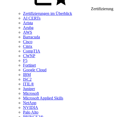
Zertifizierung
Zertifizierungen im Überblick
AI CERTs
Arista
Aruba
AWS
Barracuda
Cisco
Citrix
CompTIA
CWNP
F5
Fortinet
Google Cloud
IBM
ISC2
ITIL®
Juniper
Microsoft
Microsoft Applied Skills
NetApp
NVIDIA
Palo Alto
PRINCE2®