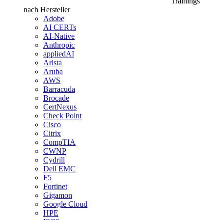
Trainings
nach Hersteller
Adobe
AI CERTs
AI-Native
Anthropic
appliedAI
Arista
Aruba
AWS
Barracuda
Brocade
CertNexus
Check Point
Cisco
Citrix
CompTIA
CWNP
Cydrill
Dell EMC
F5
Fortinet
Gigamon
Google Cloud
HPE