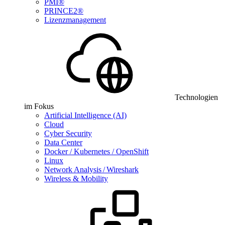
PMI®
PRINCE2®
Lizenzmanagement
Technologien
im Fokus
Artificial Intelligence (AI)
Cloud
Cyber Security
Data Center
Docker / Kubernetes / OpenShift
Linux
Network Analysis / Wireshark
Wireless & Mobility