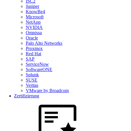
ISC2
Juniper
KnowBe4
Microsoft
NetApp
NVIDIA
Omnissa
Oracle
Palo Alto Networks
Proxmox
Red Hat
SAP
ServiceNow
SoftwareONE
Splunk
SUSE
Veritas
VMware by Broadcom
Zertifizierung