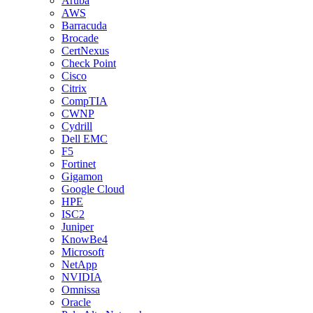
Aruba
AWS
Barracuda
Brocade
CertNexus
Check Point
Cisco
Citrix
CompTIA
CWNP
Cydrill
Dell EMC
F5
Fortinet
Gigamon
Google Cloud
HPE
ISC2
Juniper
KnowBe4
Microsoft
NetApp
NVIDIA
Omnissa
Oracle