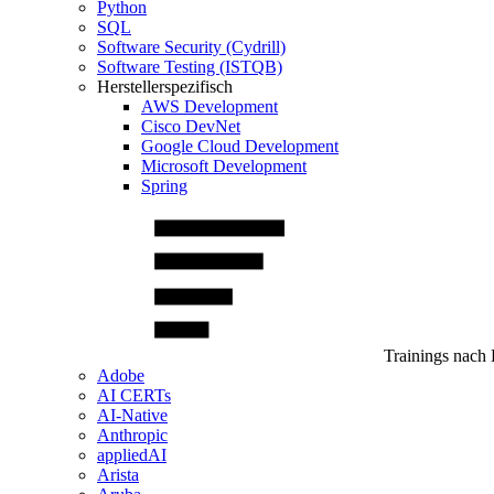
Python
SQL
Software Security (Cydrill)
Software Testing (ISTQB)
Herstellerspezifisch
AWS Development
Cisco DevNet
Google Cloud Development
Microsoft Development
Spring
Trainings nach 
Adobe
AI CERTs
AI-Native
Anthropic
appliedAI
Arista