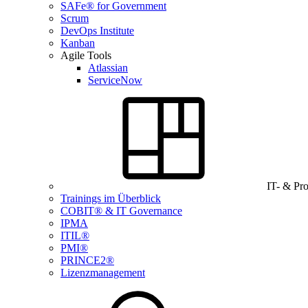
SAFe® for Government
Scrum
DevOps Institute
Kanban
Agile Tools
Atlassian
ServiceNow
IT- & Pr
Trainings im Überblick
COBIT® & IT Governance
IPMA
ITIL®
PMI®
PRINCE2®
Lizenzmanagement