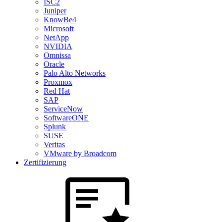
ISC2
Juniper
KnowBe4
Microsoft
NetApp
NVIDIA
Omnissa
Oracle
Palo Alto Networks
Proxmox
Red Hat
SAP
ServiceNow
SoftwareONE
Splunk
SUSE
Veritas
VMware by Broadcom
Zertifizierung