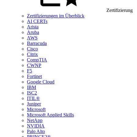
Zertifizierung
Zertifizierungen im Überblick
AI CERTs
Arista
Aruba
AWS
Barracuda
Cisco
Citrix
CompTIA
CWNP
F5
Fortinet
Google Cloud
IBM
ISC2
ITIL®
Juniper
Microsoft
Microsoft Applied Skills
NetApp
NVIDIA
Palo Alto
PRINCE2®