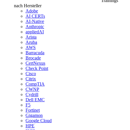
Trainings
nach Hersteller
Adobe
AI CERTs
AI-Native
Anthropic
appliedAI
Arista
Aruba
AWS
Barracuda
Brocade
CertNexus
Check Point
Cisco
Citrix
CompTIA
CWNP
Cydrill
Dell EMC
F5
Fortinet
Gigamon
Google Cloud
HPE