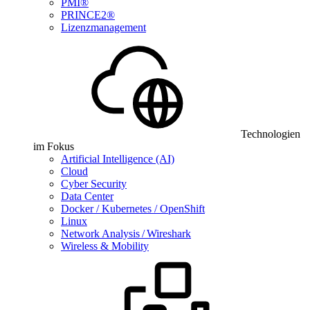
PMI®
PRINCE2®
Lizenzmanagement
Technologien
im Fokus
Artificial Intelligence (AI)
Cloud
Cyber Security
Data Center
Docker / Kubernetes / OpenShift
Linux
Network Analysis / Wireshark
Wireless & Mobility