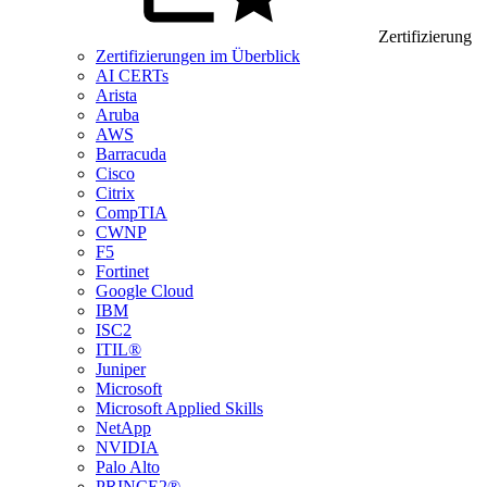
Zertifizierung
Zertifizierungen im Überblick
AI CERTs
Arista
Aruba
AWS
Barracuda
Cisco
Citrix
CompTIA
CWNP
F5
Fortinet
Google Cloud
IBM
ISC2
ITIL®
Juniper
Microsoft
Microsoft Applied Skills
NetApp
NVIDIA
Palo Alto
PRINCE2®