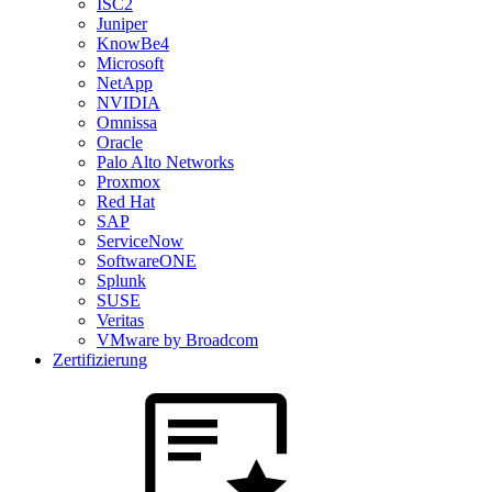
ISC2
Juniper
KnowBe4
Microsoft
NetApp
NVIDIA
Omnissa
Oracle
Palo Alto Networks
Proxmox
Red Hat
SAP
ServiceNow
SoftwareONE
Splunk
SUSE
Veritas
VMware by Broadcom
Zertifizierung