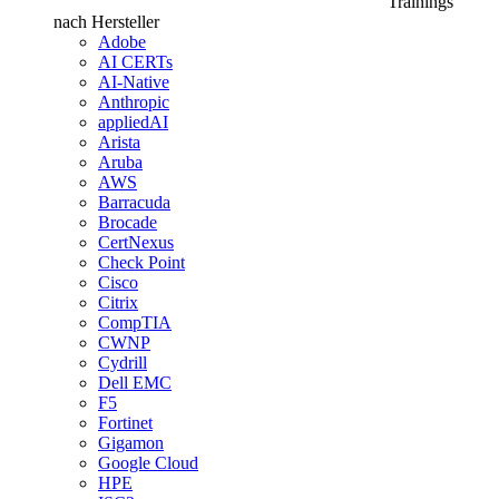
Trainings
nach Hersteller
Adobe
AI CERTs
AI-Native
Anthropic
appliedAI
Arista
Aruba
AWS
Barracuda
Brocade
CertNexus
Check Point
Cisco
Citrix
CompTIA
CWNP
Cydrill
Dell EMC
F5
Fortinet
Gigamon
Google Cloud
HPE