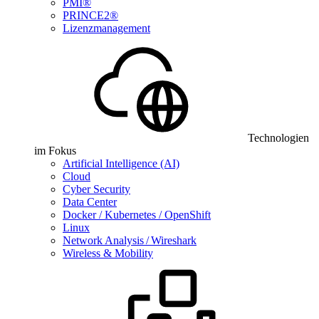
PMI®
PRINCE2®
Lizenzmanagement
Technologien
im Fokus
Artificial Intelligence (AI)
Cloud
Cyber Security
Data Center
Docker / Kubernetes / OpenShift
Linux
Network Analysis / Wireshark
Wireless & Mobility