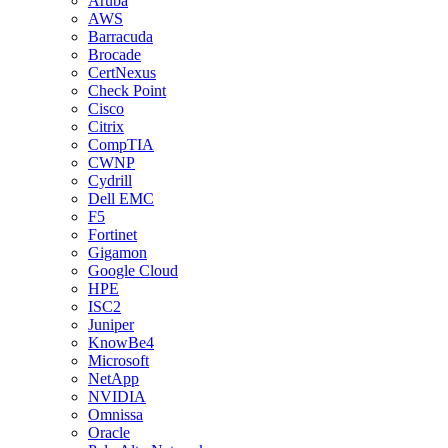
Aruba
AWS
Barracuda
Brocade
CertNexus
Check Point
Cisco
Citrix
CompTIA
CWNP
Cydrill
Dell EMC
F5
Fortinet
Gigamon
Google Cloud
HPE
ISC2
Juniper
KnowBe4
Microsoft
NetApp
NVIDIA
Omnissa
Oracle