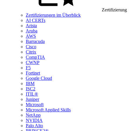
Zertifizierung
Zertifizierungen im Überblick
AI CERTs
Arista
Aruba
AWS
Barracuda
Cisco
Citrix
CompTIA
CWNP
F5
Fortinet
Google Cloud
IBM
ISC2
ITIL®
Juniper
Microsoft
Microsoft Applied Skills
NetApp
NVIDIA
Palo Alto
PRINCE2®