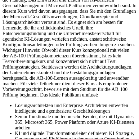
Geschäftslösungen mit Microsoft-Plattformen verantwortlich sind. In
diesem Kurs wird davon ausgegangen, dass Sie mit den Grundlagen
der Microsoft-Geschäftsanwendungen, Cloudkonzepte und
Lösungsarchitektur vertraut sind. Es eignet sich am besten für
Lernende, die ihr architektonisches Urteil, ihre
Entscheidungsfindung und die Unternehmensbereitschaft für
agentische KI-Lösungen vertiefen möchten, anstatt schrittweise
Konfigurationsanleitungen oder Prüfungsvorbereitungen zu suchen.
Wichtiger Hinweis: Obwohl dieser Kurs konzeptionell mit vielen
der AB-100 Prüfungskompetenzen übereinstimmt, ist es kein
Testvorbereitungskurs und konzentriert sich nicht auf Test-
Prüfungsstrategien. Stattdessen werden die Architekturgrundlagen,
der Unternehmenskontext und die Gestaltungsgrundlagen
bereitgestellt, die AB-100-Lernen aussagekräftig und anwendbar
machen. Für viele Teilnehmer dient dieser Kurs als empfohlener
Vorbereitungsschritt, bevor sie mit dem Studium für die AB‑100-
Prüfung beginnen. Das ideale Publikum umfasst:
Lösungsarchitekten und Enterprise-Architekten entwerfen
intelligente und agentbasierte Geschäftslösungen
Senior funktionale und technische Berater, die mit Dynamics
365, Microsoft 365, Power Platform oder Azure KI-Diensten
arbeiten
KI und digitale Transformationsleiter definieren KI-Strategie,
Governance und Einführung in der gesamten Organisation