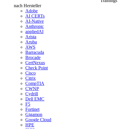
Trainings
nach Hersteller
Adobe
AI CERTs
AI-Native
Anthropic
appliedAI
Arista
Aruba
AWS
Barracuda
Brocade
CertNexus
Check Point
Cisco
Citrix
CompTIA
CWNP
Cydrill
Dell EMC
F5
Fortinet
Gigamon
Google Cloud
HPE