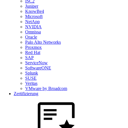
ISC2
Juniper
KnowBe4
Microsoft
NetApp
NVIDIA
Omnissa
Oracle
Palo Alto Networks
Proxmox
Red Hat
SAP
ServiceNow
SoftwareONE
Splunk
SUSE
Veritas
VMware by Broadcom
Zertifizierung