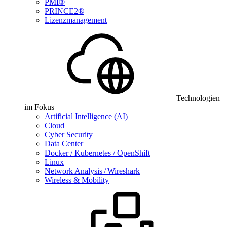
PMI®
PRINCE2®
Lizenzmanagement
Technologien
im Fokus
Artificial Intelligence (AI)
Cloud
Cyber Security
Data Center
Docker / Kubernetes / OpenShift
Linux
Network Analysis / Wireshark
Wireless & Mobility