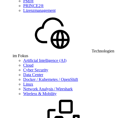
PMI®
PRINCE2®
Lizenzmanagement
Technologien
im Fokus
Artificial Intelligence (AI)
Cloud
Cyber Security
Data Center
Docker / Kubernetes / OpenShift
Linux
Network Analysis / Wireshark
Wireless & Mobility