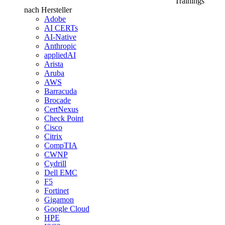
Trainings
nach Hersteller
Adobe
AI CERTs
AI-Native
Anthropic
appliedAI
Arista
Aruba
AWS
Barracuda
Brocade
CertNexus
Check Point
Cisco
Citrix
CompTIA
CWNP
Cydrill
Dell EMC
F5
Fortinet
Gigamon
Google Cloud
HPE