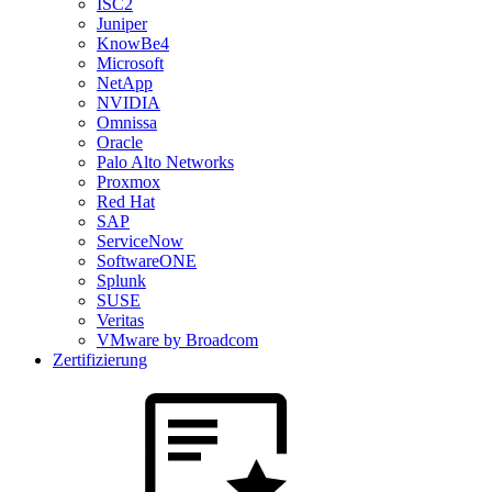
ISC2
Juniper
KnowBe4
Microsoft
NetApp
NVIDIA
Omnissa
Oracle
Palo Alto Networks
Proxmox
Red Hat
SAP
ServiceNow
SoftwareONE
Splunk
SUSE
Veritas
VMware by Broadcom
Zertifizierung