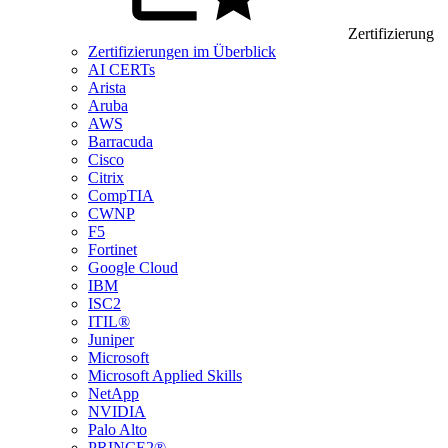
Zertifizierung
Zertifizierungen im Überblick
AI CERTs
Arista
Aruba
AWS
Barracuda
Cisco
Citrix
CompTIA
CWNP
F5
Fortinet
Google Cloud
IBM
ISC2
ITIL®
Juniper
Microsoft
Microsoft Applied Skills
NetApp
NVIDIA
Palo Alto
PRINCE2®